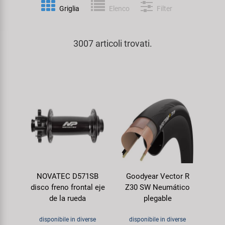
Personalizzazione
Griglia
Elenco
Filter
Parafanghi e Protezione Telaio
Pedali
KUJO
Prodotti Cura / Riparazione
3007 articoli trovati.
Pompe
Pneumatici Bicicletta
Litemove
Valigette Attrezzi
Portapacchi
Reggisella
M-Wave
arredamento-negozio
Rimorchi
Ruote
Moon
Rulli da Allenamento
Selle
Novatec
Seggiolini Bambini e Divertimento
Serie Sterzo
Samox
NOVATEC D571SB
Goodyear Vector R
Specchietti
Telai
Smart
disco freno frontal eje
Z30 SW Neumático
de la rueda
plegable
Trasporto e Parcheggio
SRAM/RockShox
disponibile in diverse
disponibile in diverse