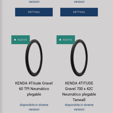
versioni
versioni
Super B
DETTAGLI
DETTAGLI
Trail-Gator
Velo
NUOVO
NUOVO
Tutte le marche
KENDA 4Titude Gravel
KENDA 4TITUDE
60 TPI Neumático
Gravel 700 x 42C
plegable
Neumático plegable
Tanwall
disponibile in diverse
disponibile in diverse
versioni
versioni