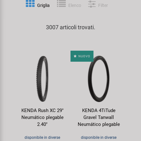
Personalizzazione
Griglia
Elenco
Filter
Parafanghi e Protezione Telaio
Pedali
KUJO
Prodotti Cura / Riparazione
3007 articoli trovati.
Pompe
Pneumatici Bicicletta
Litemove
Valigette Attrezzi
Portapacchi
Reggisella
M-Wave
arredamento-negozio
NUOVO
Rimorchi
Ruote
Moon
Rulli da Allenamento
Selle
Novatec
Seggiolini Bambini e Divertimento
Serie Sterzo
Samox
KENDA Rush XC 29"
KENDA 4TiTude
Specchietti
Telai
Smart
Neumático plegable
Gravel Tanwall
2.40"
Neumático plegable
Trasporto e Parcheggio
SRAM/RockShox
disponibile in diverse
disponibile in diverse