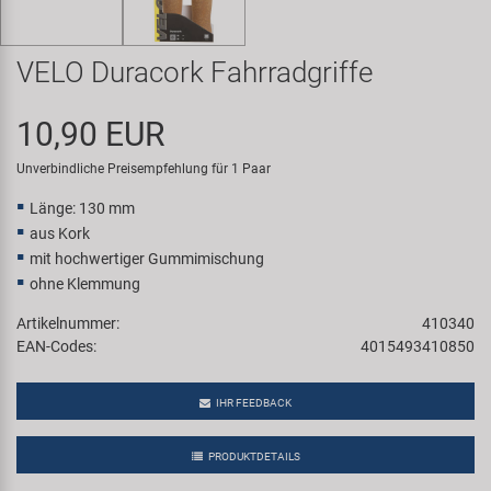
Samox
VELO Duracork Fahrradgriffe
Smart
10,90 EUR
SRAM/RockShox
Unverbindliche Preisempfehlung für 1 Paar
Super B
Länge: 130 mm
aus Kork
Trail-Gator
mit hochwertiger Gummimischung
ohne Klemmung
Velo
Artikelnummer:
410340
EAN-Codes:
4015493410850
Markenübersicht
IHR FEEDBACK
PRODUKTDETAILS