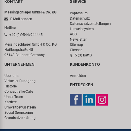
KONTAKT
SERVICE
Messingschlager GmbH & Co. KG
Impressum
Datenschutz
E-Mail senden
Datenschutzeinstellungen
Hotline
Hinweissystem
AGB
+49 (0)9544/944445
Newsletter
Messingschlager GmbH & Co. KG
Sitemap
Haßbergstraße 45
Glossar
96148 Baunach-Germany
§ 15 (3) BattG
UNTERNEHMEN
KUNDENKONTO
Über uns
Anmelden
Virtueller Rundgang
ENTDECKEN
Historie
Concept Bike-Cafe
Unser Team
Karriere
Umweltbewusstsein
Social Sponsoring
Grundsatzerklärung