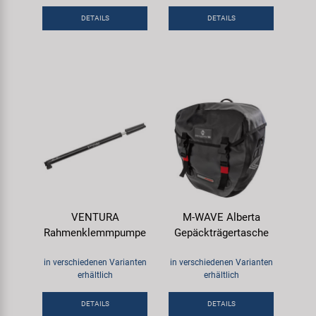
Samox
DETAILS
DETAILS
Smart
SRAM/RockShox
Super B
Trail-Gator
Velo
VENTURA
M-WAVE Alberta
Rahmenklemmpumpe
Gepäckträgertasche
Markenübersicht
in verschiedenen Varianten
in verschiedenen Varianten
erhältlich
erhältlich
DETAILS
DETAILS