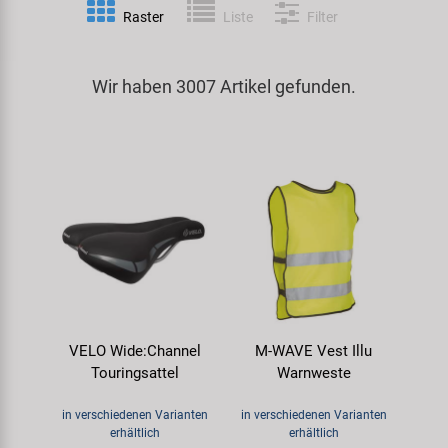
Raster
Liste
Filter
Spezialwerkzeug
Pedale
Klingeln
Kenda
Universalwerkzeug und Kleinteile
Wir haben 3007 Artikel gefunden.
Rahmen
Pumpen
KMC
Werkzeugkoffer
Reifen
Rollentrainer
KUJO
Sattelstützen
Schlösser
Litemove
Schaltung
Schutzbleche & Rahmenschutz
M-Wave
Schläuche
Spiegel
MOCA
VELO Wide:Channel
M-WAVE Vest Illu
Steuersätze
Taschen & Körbe
Moon
Touringsattel
Warnweste
Sättel
Transport & Abstellen
Novatec
in verschiedenen Varianten
in verschiedenen Varianten
erhältlich
erhältlich