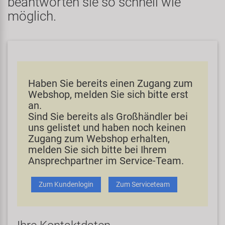
beantworten sie so schnell wie
möglich.
Spezialwerkzeug
Pedale
Klingeln
Kenda
Universalwerkzeug und Kleinteile
Rahmen
Pumpen
KMC
Werkzeugkoffer
Reifen
Rollentrainer
KUJO
Haben Sie bereits einen Zugang zum
Webshop, melden Sie sich bitte erst
Sattelstützen
Schlösser
Litemove
an.
Sind Sie bereits als Großhändler bei
uns gelistet und haben noch keinen
Schaltung
Schutzbleche & Rahmenschutz
M-Wave
Zugang zum Webshop erhalten,
melden Sie sich bitte bei Ihrem
Schläuche
Spiegel
MOCA
Ansprechpartner im Service-Team.
Steuersätze
Taschen & Körbe
Moon
Zum Kundenlogin
Zum Serviceteam
Sättel
Transport & Abstellen
Novatec