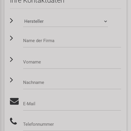
Ihre Kontaktdaten
Samox
Smart
SRAM/RockShox
Name der Firma
Super B
Vorname
Trail-Gator
Velo
Nachname
Markenübersicht
E-Mail
Telefonnummer