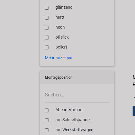
glänzend
matt
neon
oil slick
poliert
Mehr anzeigen
M
Montageposition
i
Ahead-Vorbau
am Schnellspanner
am Werkstattwagen