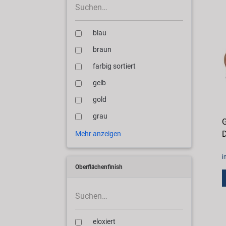
blau
braun
farbig sortiert
gelb
gold
grau
G
D
Mehr anzeigen
i
Oberflächenfinish
eloxiert