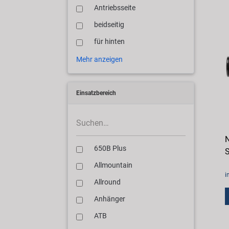
Antriebsseite
beidseitig
für hinten
Mehr anzeigen
Einsatzbereich
N
650B Plus
S
Allmountain
i
Allround
Anhänger
ATB