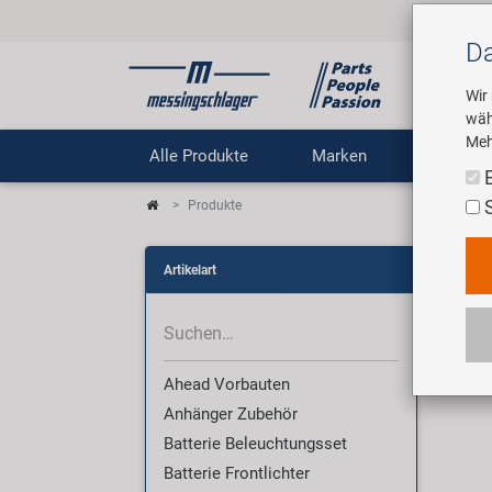
Da
Wir
wäh
Meh
Alle Produkte
Marken
Untern
Produkte
Pro
Artikelart
Wir 
Ahead Vorbauten
Anhänger Zubehör
Batterie Beleuchtungsset
Batterie Frontlichter