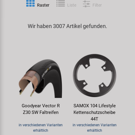
Raster
Liste
Filter
Spezialwerkzeug
Pedale
Klingeln
Kenda
Universalwerkzeug und Kleinteile
Wir haben 3007 Artikel gefunden.
Rahmen
Pumpen
KMC
Werkzeugkoffer
Reifen
Rollentrainer
KUJO
Sattelstützen
Schlösser
Litemove
Schaltung
Schutzbleche & Rahmenschutz
M-Wave
Schläuche
Spiegel
MOCA
Goodyear Vector R
SAMOX 104 Lifestyle
Steuersätze
Taschen & Körbe
Moon
Z30 SW Faltreifen
Kettenschutzscheibe
44T
Sättel
Transport & Abstellen
Novatec
in verschiedenen Varianten
in verschiedenen Varianten
erhältlich
erhältlich