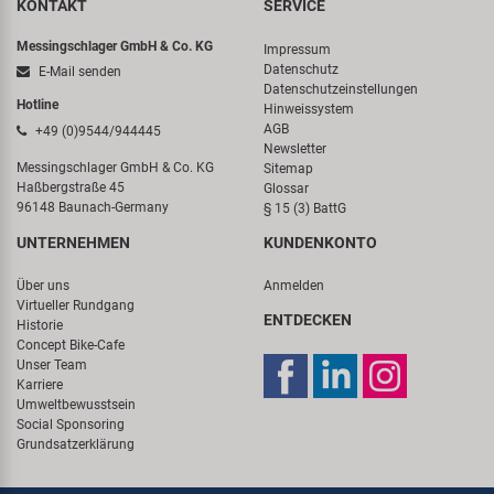
KONTAKT
SERVICE
Messingschlager GmbH & Co. KG
Impressum
Datenschutz
E-Mail senden
Datenschutzeinstellungen
Hotline
Hinweissystem
AGB
+49 (0)9544/944445
Newsletter
Messingschlager GmbH & Co. KG
Sitemap
Haßbergstraße 45
Glossar
96148 Baunach-Germany
§ 15 (3) BattG
UNTERNEHMEN
KUNDENKONTO
Über uns
Anmelden
Virtueller Rundgang
ENTDECKEN
Historie
Concept Bike-Cafe
Unser Team
Karriere
Umweltbewusstsein
Social Sponsoring
Grundsatzerklärung