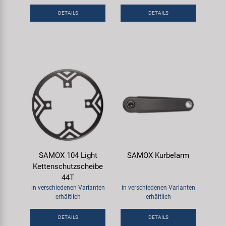
Samox
DETAILS
DETAILS
Smart
SRAM/RockShox
Super B
Trail-Gator
Velo
SAMOX 104 Light
SAMOX Kurbelarm
Kettenschutzscheibe
Markenübersicht
44T
in verschiedenen Varianten
in verschiedenen Varianten
erhältlich
erhältlich
DETAILS
DETAILS