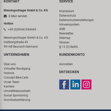
KONTAKT
SERVICE
Messingschlager GmbH & Co. KG
Impressum
Datenschutz
E-Mail senden
Datenschutzeinstellungen
Hotline
Hinweissystem
AGB
+49 (0)9544/944445
Newsletter
Messingschlager GmbH & Co. KG
Sitemap
Haßbergstraße 45
Glossar
96148 Baunach-Germany
§ 15 (3) BattG
UNTERNEHMEN
KUNDENKONTO
Über uns
Anmelden
Virtueller Rundgang
ENTDECKEN
Historie
Concept Bike-Cafe
Unser Team
Karriere
Umweltbewusstsein
Social Sponsoring
Grundsatzerklärung