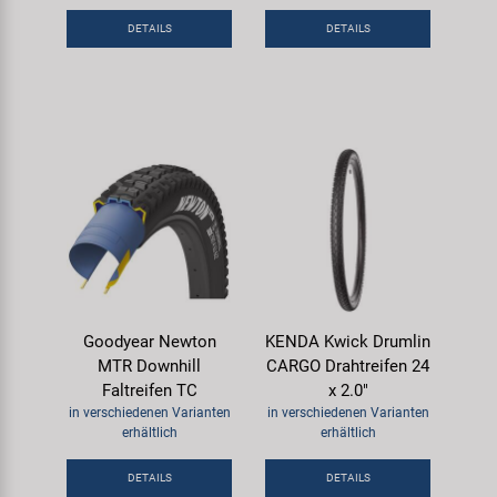
Samox
DETAILS
DETAILS
Smart
SRAM/RockShox
Super B
Trail-Gator
Velo
Goodyear Newton
KENDA Kwick Drumlin
MTR Downhill
CARGO Drahtreifen 24
Markenübersicht
Faltreifen TC
x 2.0"
in verschiedenen Varianten
in verschiedenen Varianten
erhältlich
erhältlich
DETAILS
DETAILS