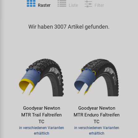
Raster
Liste
Filter
Spezialwerkzeug
Pedale
Klingeln
Kenda
Universalwerkzeug und Kleinteile
Wir haben 3007 Artikel gefunden.
Rahmen
Pumpen
KMC
Werkzeugkoffer
Reifen
Rollentrainer
KUJO
Sattelstützen
Schlösser
Litemove
Schaltung
Schutzbleche & Rahmenschutz
M-Wave
Schläuche
Spiegel
MOCA
Goodyear Newton
Goodyear Newton
Steuersätze
Taschen & Körbe
Moon
MTR Trail Faltreifen
MTR Enduro Faltreifen
TC
TC
Sättel
Transport & Abstellen
Novatec
in verschiedenen Varianten
in verschiedenen Varianten
erhältlich
erhältlich