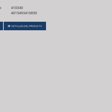
o:
410340
4015493410850
DETALLES DEL PRODUCTO