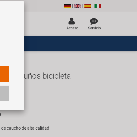
Acceso
Servicio
cork puños bicicleta
UR
ara 1 par
m
 de caucho de alta calidad