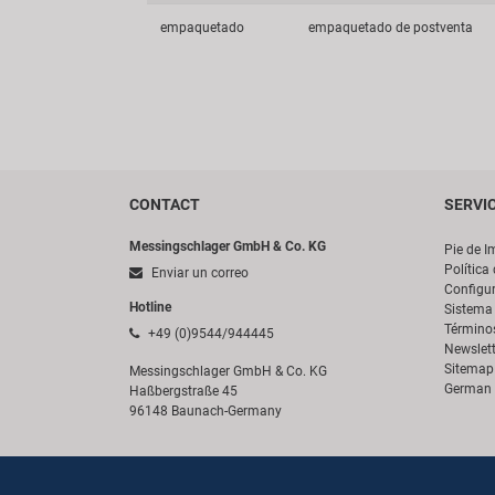
empaquetado
empaquetado de postventa
CONTACT
SERVI
Messingschlager GmbH & Co. KG
Pie de I
Política
Enviar un correo
Configur
Hotline
Sistema 
Término
+49 (0)9544/944445
Newslett
Sitemap
Messingschlager GmbH & Co. KG
German 
Haßbergstraße 45
96148 Baunach-Germany