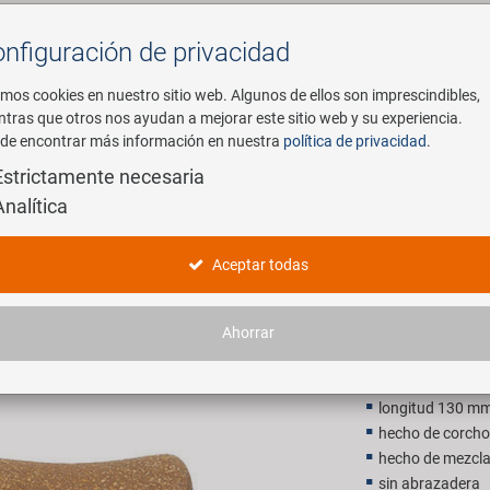
nfiguración de privacidad
Buscar
mos cookies en nuestro sitio web. Algunos de ellos son imprescindibles,
ntras que otros nos ayudan a mejorar este sitio web y su experiencia.
de encontrar más información en nuestra
política de privacidad
.
mpresa
E-Mobility
Servicio
Estrictamente necesaria
Analítica
VELO Dura
Aceptar todas
10,90 E
Ahorrar
P.V.P. recomendado p
longitud 130 m
hecho de corcho
hecho de mezcla
sin abrazadera