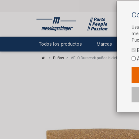
Co
Usa
mie
Pue
Todos los productos
Marcas
E
Puños
VELO Duracork puños bicicleta