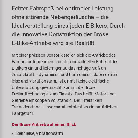
Samox
Echter Fahrspaß bei optimaler Leistung
ohne störende Nebengeräusche – die
Smart
Idealvorstellung eines jeden E‍-‍Bikers. Durch
die innovative Konstruktion der Brose
SRAM/RockShox
E‍-‍Bike-Antriebe wird sie Realität.
Super B
Mit einer präzisen Sensorik stellen sich die Antriebe des
Familienunternehmens auf den individuellen Fahrstil des
E‍-‍Bikers ein und liefern genau das richtige Maß an
Trail-Gator
Zusatzkraft – dynamisch und harmonisch, dabei extrem
leise und vibrationsarm. Ist einmal keine elektrische
Velo
Unterstützung gewünscht, kommt die Brose
Freilauftechnologie zum Einsatz. Das heißt, Motor und
Getriebe entkoppeln vollständig. Der Effekt: kein
Markenübersicht
Tretwiderstand – Insgesamt entsteht so ein natürliches
Fahrgefühl.
Der Brose Antrieb auf einen Blick
Sehr leise, vibrationsarm