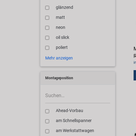
glänzend
matt
neon
oil slick
poliert
M
Mehr anzeigen
i
Montageposition
Ahead-Vorbau
am Schnellspanner
am Werkstattwagen