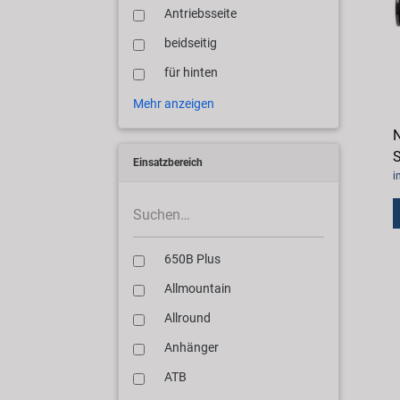
Antriebsseite
beidseitig
für hinten
Mehr anzeigen
N
S
Einsatzbereich
i
650B Plus
Allmountain
Allround
Anhänger
ATB