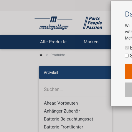
Da
Wir
wäh
Meh
Alle Produkte
Marken
Untern
Produkte
Pro
Artikelart
Wir 
Ahead Vorbauten
Anhänger Zubehör
Batterie Beleuchtungsset
Batterie Frontlichter