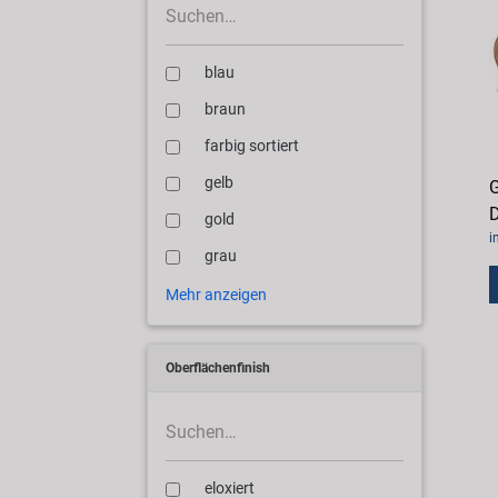
blau
braun
farbig sortiert
gelb
G
D
gold
i
grau
Mehr anzeigen
Oberflächenfinish
eloxiert