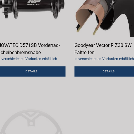
OVATEC D571SB Vorderrad-
Goodyear Vector R Z30 SW
cheibenbremsnabe
Faltreifen
n verschiedenen Varianten erhältlich
in verschiedenen Varianten erhältlich
DETAILS
DETAILS