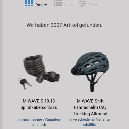
Raster
Liste
Filter
Spezialwerkzeug
Pedale
Klingeln
Kenda
Universalwerkzeug und Kleinteile
Wir haben 3007 Artikel gefunden.
Rahmen
Pumpen
KMC
Werkzeugkoffer
Reifen
Rollentrainer
KUJO
Sattelstützen
Schlösser
Litemove
Schaltung
Schutzbleche & Rahmenschutz
M-Wave
Schläuche
Spiegel
MOCA
M-WAVE S 10.18
M-WAVE Shift
Steuersätze
Taschen & Körbe
Moon
Spiralkabelschloss
Fahrradhelm City
Trekking Allround
Sättel
Transport & Abstellen
Novatec
in verschiedenen Varianten
in verschiedenen Varianten
erhältlich
erhältlich