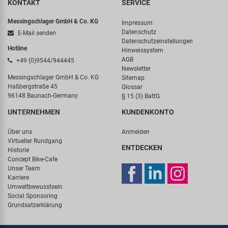
KONTAKT
SERVICE
Messingschlager GmbH & Co. KG
Impressum
Datenschutz
E-Mail senden
Datenschutzeinstellungen
Hotline
Hinweissystem
AGB
+49 (0)9544/944445
Newsletter
Messingschlager GmbH & Co. KG
Sitemap
Haßbergstraße 45
Glossar
96148 Baunach-Germany
§ 15 (3) BattG
UNTERNEHMEN
KUNDENKONTO
Über uns
Anmelden
Virtueller Rundgang
ENTDECKEN
Historie
Concept Bike-Cafe
Unser Team
Karriere
Umweltbewusstsein
Social Sponsoring
Grundsatzerklärung