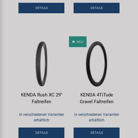
Samox
DETAILS
DETAILS
Smart
SRAM/RockShox
NEU
Super B
Trail-Gator
Velo
KENDA Rush XC 29"
KENDA 4TiTude
Faltreifen
Gravel Faltreifen
Markenübersicht
in verschiedenen Varianten
in verschiedenen Varianten
erhältlich
erhältlich
DETAILS
DETAILS