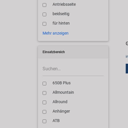
Antriebsseite
beidseitig
für hinten
Mehr anzeigen
G
Einsatzbereich
i
650B Plus
Allmountain
Allround
Anhänger
ATB