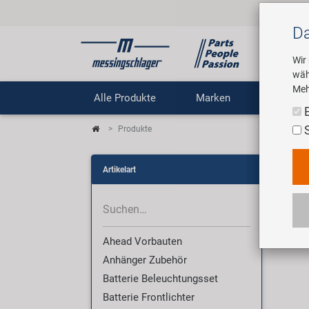
Da
Wir
wäh
Meh
Alle Produkte
Marken
Untern
Produkte
Pro
Artikelart
Wir 
Ahead Vorbauten
Anhänger Zubehör
Batterie Beleuchtungsset
Batterie Frontlichter