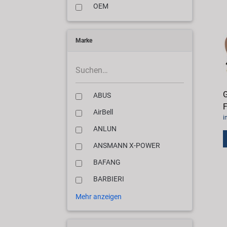
OEM
Marke
G
ABUS
F
AirBell
i
ANLUN
ANSMANN X-POWER
BAFANG
BARBIERI
Mehr anzeigen