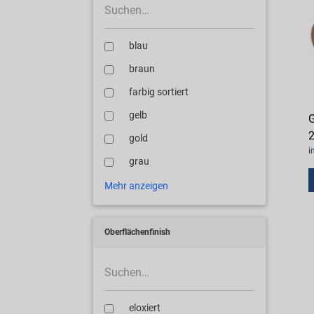
blau
braun
farbig sortiert
gelb
G
2
gold
i
grau
Mehr anzeigen
Oberflächenfinish
eloxiert