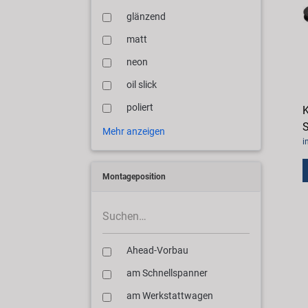
glänzend
matt
neon
oil slick
poliert
S
Mehr anzeigen
i
Montageposition
Ahead-Vorbau
am Schnellspanner
am Werkstattwagen