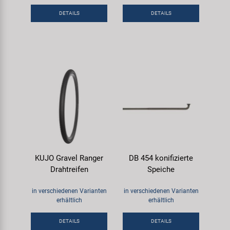
Samox
DETAILS
DETAILS
Smart
SRAM/RockShox
Super B
Trail-Gator
Velo
KUJO Gravel Ranger
DB 454 konifizierte
Drahtreifen
Speiche
Markenübersicht
in verschiedenen Varianten
in verschiedenen Varianten
erhältlich
erhältlich
DETAILS
DETAILS