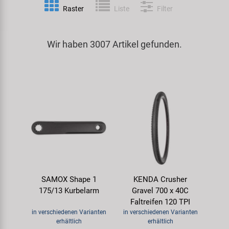
Raster
Liste
Filter
Spezialwerkzeug
Pedale
Klingeln
Kenda
Universalwerkzeug und Kleinteile
Wir haben 3007 Artikel gefunden.
Rahmen
Pumpen
KMC
Werkzeugkoffer
Reifen
Rollentrainer
KUJO
Sattelstützen
Schlösser
Litemove
Schaltung
Schutzbleche & Rahmenschutz
M-Wave
Schläuche
Spiegel
MOCA
SAMOX Shape 1
KENDA Crusher
Steuersätze
Taschen & Körbe
Moon
175/13 Kurbelarm
Gravel 700 x 40C
Faltreifen 120 TPI
Sättel
Transport & Abstellen
Novatec
in verschiedenen Varianten
in verschiedenen Varianten
erhältlich
erhältlich