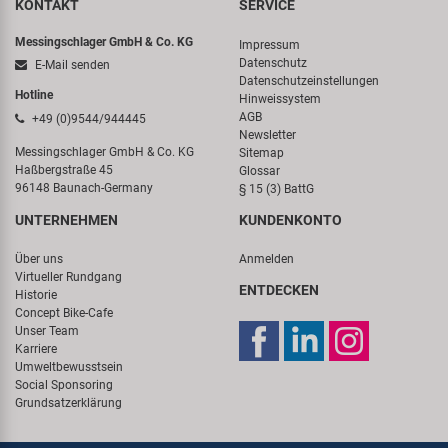
KONTAKT
SERVICE
Messingschlager GmbH & Co. KG
Impressum
Datenschutz
E-Mail senden
Datenschutzeinstellungen
Hotline
Hinweissystem
AGB
+49 (0)9544/944445
Newsletter
Messingschlager GmbH & Co. KG
Sitemap
Haßbergstraße 45
Glossar
96148 Baunach-Germany
§ 15 (3) BattG
UNTERNEHMEN
KUNDENKONTO
Über uns
Anmelden
Virtueller Rundgang
ENTDECKEN
Historie
Concept Bike-Cafe
Unser Team
Karriere
Umweltbewusstsein
Social Sponsoring
Grundsatzerklärung