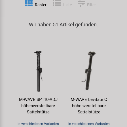
Raster
Liste
Filter
Spezialwerkzeug
Pedale
Klingeln
Kenda
Universalwerkzeug und Kleinteile
Wir haben 51 Artikel gefunden.
Rahmen
Pumpen
KMC
Werkzeugkoffer
Reifen
Rollentrainer
KUJO
Sattelstützen
Schlösser
Litemove
Schaltung
Schutzbleche & Rahmenschutz
M-Wave
Schläuche
Spiegel
MOCA
M-WAVE SP110-ADJ
M-WAVE Levitate C
Steuersätze
Taschen & Körbe
Moon
höhenverstellbare
höhenverstellbare
Sattelstütze
Sattelstütze
Sättel
Transport & Abstellen
Novatec
in verschiedenen Varianten
in verschiedenen Varianten