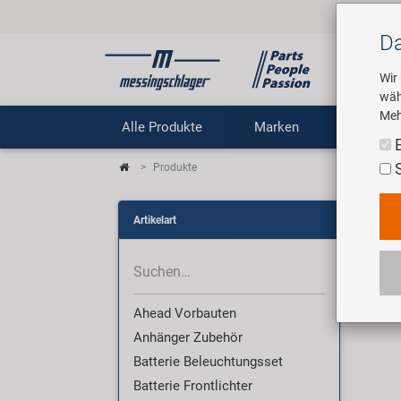
Da
Wir
wäh
Meh
Alle Produkte
Marken
Untern
Produkte
Pro
Artikelart
Wir 
Ahead Vorbauten
Anhänger Zubehör
Batterie Beleuchtungsset
Batterie Frontlichter