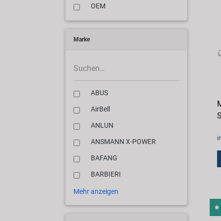
OEM
Marke
ABUS
M
AirBell
S
ANLUN
i
ANSMANN X-POWER
BAFANG
BARBIERI
Mehr anzeigen