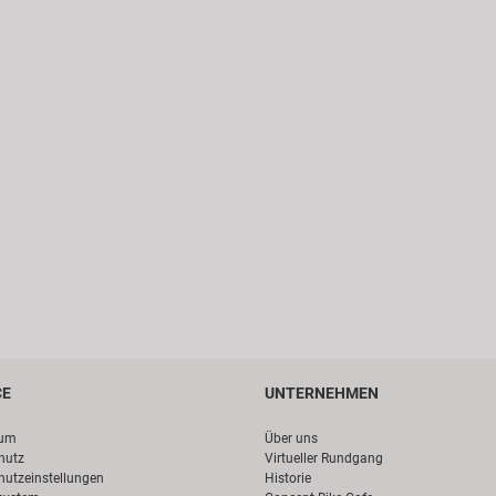
CE
UNTERNEHMEN
sum
Über uns
hutz
Virtueller Rundgang
hutzeinstellungen
Historie