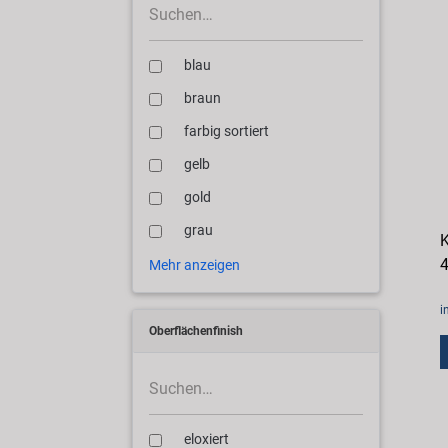
blau
braun
farbig sortiert
gelb
gold
grau
K
4
Mehr anzeigen
i
Oberflächenfinish
eloxiert