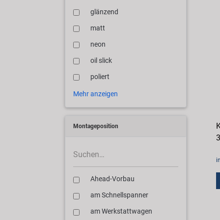
glänzend
matt
neon
oil slick
poliert
Mehr anzeigen
K
Montageposition
3
i
Ahead-Vorbau
am Schnellspanner
am Werkstattwagen