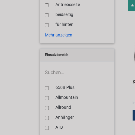
Antriebsseite
beidseitig
für hinten
Mehr anzeigen
Einsatzbereich
K
650B Plus
Allmountain
i
Allround
Anhänger
ATB