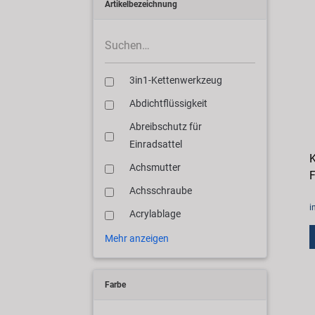
Artikelbezeichnung
3in1-Kettenwerkzeug
Abdichtflüssigkeit
Abreibschutz für
Einradsattel
K
Achsmutter
F
Achsschraube
i
Acrylablage
Mehr anzeigen
Farbe