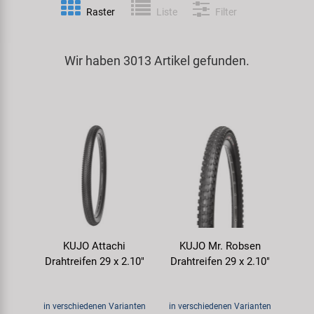
Raster
Liste
Filter
Spezialwerkzeug
Pedale
Klingeln
Kenda
Universalwerkzeug und Kleinteile
Wir haben 3013 Artikel gefunden.
Rahmen
Pumpen
KMC
Werkzeugkoffer
Reifen
Rollentrainer
KUJO
Sattelstützen
Schlösser
Litemove
Schaltung
Schutzbleche & Rahmenschutz
M-Wave
Schläuche
Spiegel
MOCA
KUJO Attachi
KUJO Mr. Robsen
Steuersätze
Taschen & Körbe
Moon
Drahtreifen 29 x 2.10"
Drahtreifen 29 x 2.10"
Sättel
Transport & Abstellen
Novatec
in verschiedenen Varianten
in verschiedenen Varianten