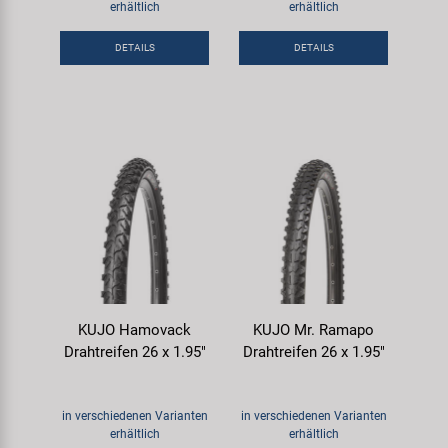
erhältlich
erhältlich
Samox
DETAILS
DETAILS
Smart
SRAM/RockShox
Super B
Trail-Gator
Velo
KUJO Hamovack
KUJO Mr. Ramapo
Markenübersicht
Drahtreifen 26 x 1.95"
Drahtreifen 26 x 1.95"
in verschiedenen Varianten
in verschiedenen Varianten
erhältlich
erhältlich