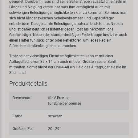
geeignet. Darüber hinaus sind seine Seitenstreben zusätzlich einzeln in
Länge und Neigung verstellbar, was ihm ermöglicht auch mit
schwierigen Befestigungsmöglichkeiten klar zu kommen. So muss man
sich nicht länger zwischen Scheibenbremsen und Gepäckträger
entscheiden. Das gesamte Befestigungsmaterial besteht aus Nirosta
und ist daher deutlich resistenter gegen Rost als herkömmliche
Gepäckträger. Neben der standardmäßigen Federklappe besitzt er auch
einen Halter für Rücklichter oder Reflektoren, um jedes Rad ein
Stückchen straßentauglicher zu machen.
Trotz seiner vielseitigen Einsatzmöglichkeiten kann er mit einer
Auflagefläche von 39 x 14 cm auch mit den Größten seiner Zunft
mithalten. Somit bleibt der One-4-All ein Held des Alltags, der sie nie im
Stich lässt.
Produktdetails
Bremsenart
für V-Bremse
für Scheibenbremse
Farbe
schwarz
Größe in Zoll
20 - 29"