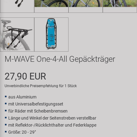
Samox
Smart
SRAM/RockShox
Super B
M-WAVE One-4-All Gepäckträger
Trail-Gator
27,90 EUR
Velo
Unverbindliche Preisempfehlung für 1 Stück
aus Aluminium
Markenübersicht
mit Universalbefestigungsset
für Räder mit Scheibenbremsen
Länge und Winkel der Seitenstreben verstellbar
mit Reflektor-/Rücklichthalter und Federklappe
Größe: 20 - 29"