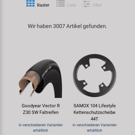
Raster
Liste
Filter
Spezialwerkzeug
Pedale
Klingeln
Kenda
Universalwerkzeug und Kleinteile
Wir haben 3007 Artikel gefunden.
Rahmen
Pumpen
KMC
Werkzeugkoffer
Reifen
Rollentrainer
KUJO
Sattelstützen
Schlösser
Litemove
Schaltung
Schutzbleche & Rahmenschutz
M-Wave
Schläuche
Spiegel
MOCA
Goodyear Vector R
SAMOX 104 Lifestyle
Steuersätze
Taschen & Körbe
Moon
Z30 SW Faltreifen
Kettenschutzscheibe
44T
Sättel
Transport & Abstellen
Novatec
in verschiedenen Varianten
in verschiedenen Varianten
erhältlich
erhältlich