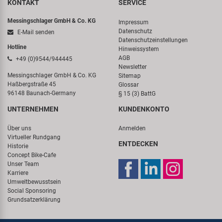
KONTAKT
SERVICE
Messingschlager GmbH & Co. KG
Impressum
Datenschutz
E-Mail senden
Datenschutzeinstellungen
Hotline
Hinweissystem
AGB
+49 (0)9544/944445
Newsletter
Messingschlager GmbH & Co. KG
Sitemap
Haßbergstraße 45
Glossar
96148 Baunach-Germany
§ 15 (3) BattG
UNTERNEHMEN
KUNDENKONTO
Über uns
Anmelden
Virtueller Rundgang
ENTDECKEN
Historie
Concept Bike-Cafe
Unser Team
Karriere
Umweltbewusstsein
Social Sponsoring
Grundsatzerklärung