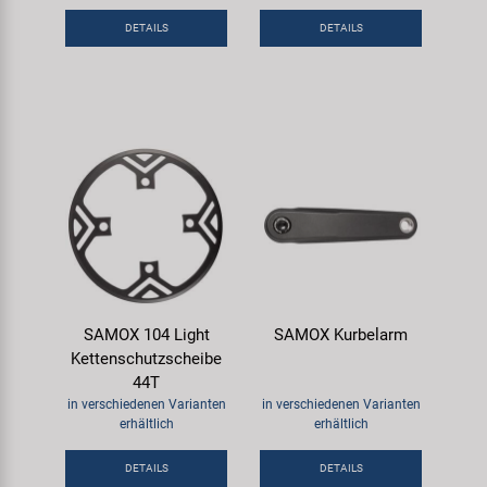
Samox
DETAILS
DETAILS
Smart
SRAM/RockShox
Super B
Trail-Gator
Velo
SAMOX 104 Light
SAMOX Kurbelarm
Kettenschutzscheibe
Markenübersicht
44T
in verschiedenen Varianten
in verschiedenen Varianten
erhältlich
erhältlich
DETAILS
DETAILS