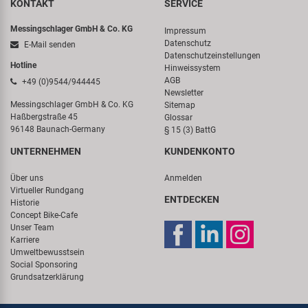
KONTAKT
SERVICE
Messingschlager GmbH & Co. KG
Impressum
Datenschutz
E-Mail senden
Datenschutzeinstellungen
Hotline
Hinweissystem
AGB
+49 (0)9544/944445
Newsletter
Messingschlager GmbH & Co. KG
Sitemap
Haßbergstraße 45
Glossar
96148 Baunach-Germany
§ 15 (3) BattG
UNTERNEHMEN
KUNDENKONTO
Über uns
Anmelden
Virtueller Rundgang
ENTDECKEN
Historie
Concept Bike-Cafe
Unser Team
Karriere
Umweltbewusstsein
Social Sponsoring
Grundsatzerklärung