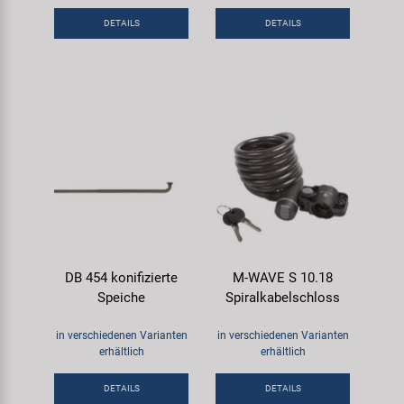
Samox
DETAILS
DETAILS
Smart
SRAM/RockShox
Super B
Trail-Gator
Velo
DB 454 konifizierte
M-WAVE S 10.18
Speiche
Spiralkabelschloss
Markenübersicht
in verschiedenen Varianten
in verschiedenen Varianten
erhältlich
erhältlich
DETAILS
DETAILS