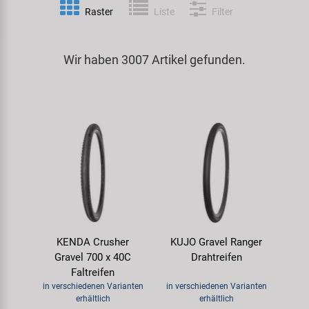
Raster
Liste
Filter
Spezialwerkzeug
Pedale
Klingeln
Kenda
Universalwerkzeug und Kleinteile
Wir haben 3007 Artikel gefunden.
Rahmen
Pumpen
KMC
Werkzeugkoffer
Reifen
Rollentrainer
KUJO
Sattelstützen
Schlösser
Litemove
Schaltung
Schutzbleche & Rahmenschutz
M-Wave
Schläuche
Spiegel
MOCA
KENDA Crusher
KUJO Gravel Ranger
Steuersätze
Taschen & Körbe
Moon
Gravel 700 x 40C
Drahtreifen
Faltreifen
Sättel
Transport & Abstellen
Novatec
in verschiedenen Varianten
in verschiedenen Varianten
erhältlich
erhältlich