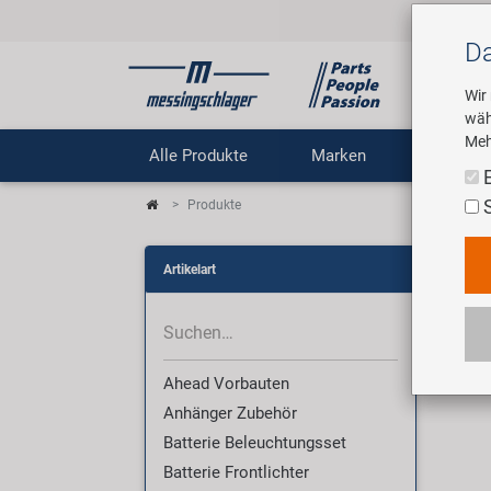
Da
Wir
wäh
Meh
Alle Produkte
Marken
Untern
Produkte
Pro
Artikelart
Wir 
Ahead Vorbauten
Anhänger Zubehör
Batterie Beleuchtungsset
Batterie Frontlichter