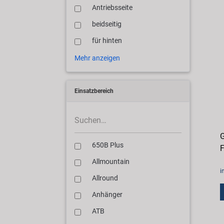
Antriebsseite
beidseitig
für hinten
Mehr anzeigen
Einsatzbereich
G
650B Plus
F
Allmountain
i
Allround
Anhänger
ATB