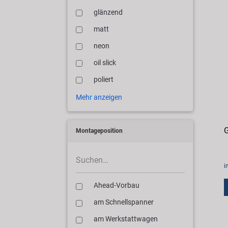
glänzend
matt
neon
oil slick
poliert
Mehr anzeigen
G
Montageposition
i
Ahead-Vorbau
am Schnellspanner
am Werkstattwagen