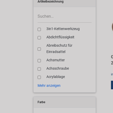
Artikelbezeichnung
3in1-Kettenwerkzeug
Abdichtflüssigkeit
Abreibschutz für
Einradsattel
G
Achsmutter
2
Achsschraube
i
Acrylablage
Mehr anzeigen
Farbe