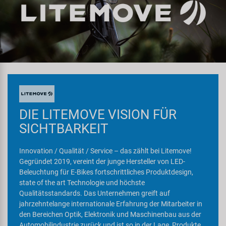
Spezialwerkzeug
Pedale
Klingeln
Kenda
Universalwerkzeug und Kleinteile
Rahmen
Pumpen
KMC
Werkzeugkoffer
Reifen
Rollentrainer
KUJO
Sattelstützen
Schlösser
Litemove
DIE LITEMOVE VISION FÜR
SICHTBARKEIT
Schaltung
Schutzbleche & Rahmenschutz
M-Wave
Innovation / Qualität / Service – das zählt bei Litemove!
Schläuche
Spiegel
MOCA
Gegründet 2019, vereint der junge Hersteller von LED-
Beleuchtung für E-Bikes fortschrittliches Produktdesign,
Steuersätze
Taschen & Körbe
Moon
state of the art Technologie und höchste
Qualitätsstandards. Das Unternehmen greift auf
jahrzehntelange internationale Erfahrung der Mitarbeiter in
Sättel
Transport & Abstellen
Novatec
den Bereichen Optik, Elektronik und Maschinenbau aus der
Automobilindustrie zurück und ist so in der Lage, Produkte