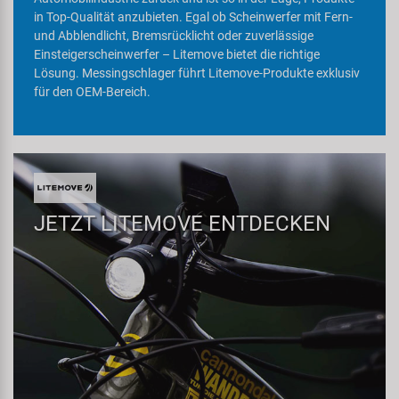
Samox
in Top-Qualität anzubieten. Egal ob Scheinwerfer mit Fern-
und Abblendlicht, Bremsrücklicht oder zuverlässige
Einsteigerscheinwerfer – Litemove bietet die richtige
Smart
Lösung. Messingschlager führt Litemove-Produkte exklusiv
für den OEM-Bereich.
SRAM/RockShox
Super B
Trail-Gator
JETZT LITEMOVE ENTDECKEN
Velo
Markenübersicht