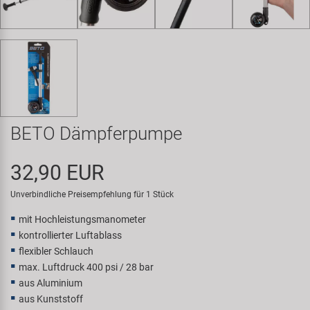
Samox
Smart
SRAM/RockShox
Super B
BETO Dämpferpumpe
Trail-Gator
32,90 EUR
Velo
Unverbindliche Preisempfehlung für 1 Stück
mit Hochleistungsmanometer
Markenübersicht
kontrollierter Luftablass
flexibler Schlauch
max. Luftdruck 400 psi / 28 bar
aus Aluminium
aus Kunststoff