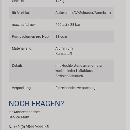
Gewicht
146 g
für Ventilart
Autoventil (AV/Schrader/American)
max. Luftdruck
400 psi / 28 bar
Pumpvolumen pro Hub
11 ccm
Material allg.
Aluminium
Kunststoff
Details
mit Hochleistungsmanometer
kontrollierter Luftablass
flexibler Schlauch
Verpackung
Einzelhandelsverpackung
NOCH FRAGEN?
Ihr Ansprechpartner
Service Team
+49 (0) 9544 9444--45