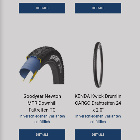
Samox
DETAILS
DETAILS
Smart
SRAM/RockShox
Super B
Trail-Gator
Velo
Goodyear Newton
KENDA Kwick Drumlin
MTR Downhill
CARGO Drahtreifen 24
Markenübersicht
Faltreifen TC
x 2.0"
in verschiedenen Varianten
in verschiedenen Varianten
erhältlich
erhältlich
DETAILS
DETAILS