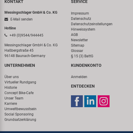
KONTAKT
SERVICE
Messingschlager GmbH & Co. KG
Impressum
Datenschutz
E-Mail senden
Datenschutzeinstellungen
Hotline
Hinweissystem
AGB
+49 (0)9544/944445
Newsletter
Messingschlager GmbH & Co. KG
Sitemap
Haßbergstraße 45
Glossar
96148 Baunach-Germany
§ 15 (3) BattG
UNTERNEHMEN
KUNDENKONTO
Über uns
Anmelden
Virtueller Rundgang
ENTDECKEN
Historie
Concept Bike-Cafe
Unser Team
Karriere
Umweltbewusstsein
Social Sponsoring
Grundsatzerklärung