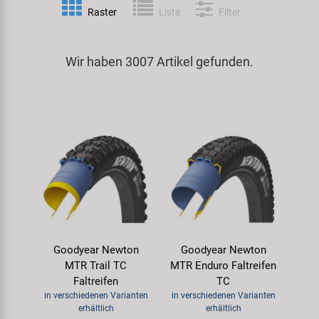
Raster
Liste
Filter
Spezialwerkzeug
Pedale
Klingeln
Kenda
Universalwerkzeug und Kleinteile
Wir haben 3007 Artikel gefunden.
Rahmen
Pumpen
KMC
Werkzeugkoffer
Reifen
Rollentrainer
KUJO
Sattelstützen
Schlösser
Litemove
Schaltung
Schutzbleche & Rahmenschutz
M-Wave
Schläuche
Spiegel
MOCA
Goodyear Newton
Goodyear Newton
Steuersätze
Taschen & Körbe
Moon
MTR Trail TC
MTR Enduro Faltreifen
Faltreifen
TC
Sättel
Transport & Abstellen
Novatec
in verschiedenen Varianten
in verschiedenen Varianten
erhältlich
erhältlich