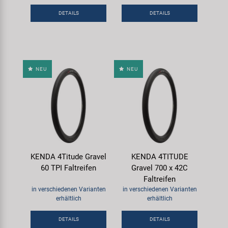
Samox
DETAILS
DETAILS
Smart
SRAM/RockShox
NEU
NEU
Super B
Trail-Gator
Velo
KENDA 4Titude Gravel
KENDA 4TITUDE
60 TPI Faltreifen
Gravel 700 x 42C
Markenübersicht
Faltreifen
in verschiedenen Varianten
in verschiedenen Varianten
erhältlich
erhältlich
DETAILS
DETAILS