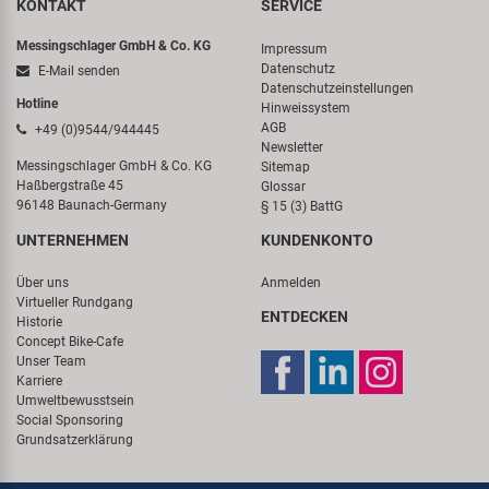
KONTAKT
SERVICE
Messingschlager GmbH & Co. KG
Impressum
Datenschutz
E-Mail senden
Datenschutzeinstellungen
Hotline
Hinweissystem
AGB
+49 (0)9544/944445
Newsletter
Messingschlager GmbH & Co. KG
Sitemap
Haßbergstraße 45
Glossar
96148 Baunach-Germany
§ 15 (3) BattG
UNTERNEHMEN
KUNDENKONTO
Über uns
Anmelden
Virtueller Rundgang
ENTDECKEN
Historie
Concept Bike-Cafe
Unser Team
Karriere
Umweltbewusstsein
Social Sponsoring
Grundsatzerklärung