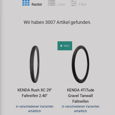
Raster
Liste
Filter
Spezialwerkzeug
Pedale
Klingeln
Kenda
Universalwerkzeug und Kleinteile
Wir haben 3007 Artikel gefunden.
Rahmen
Pumpen
KMC
Werkzeugkoffer
Reifen
Rollentrainer
KUJO
NEU
Sattelstützen
Schlösser
Litemove
Schaltung
Schutzbleche & Rahmenschutz
M-Wave
Schläuche
Spiegel
MOCA
KENDA Rush XC 29"
KENDA 4TiTude
Steuersätze
Taschen & Körbe
Moon
Faltreifen 2.40"
Gravel Tanwall
Faltreifen
Sättel
Transport & Abstellen
Novatec
in verschiedenen Varianten
in verschiedenen Varianten
erhältlich
erhältlich