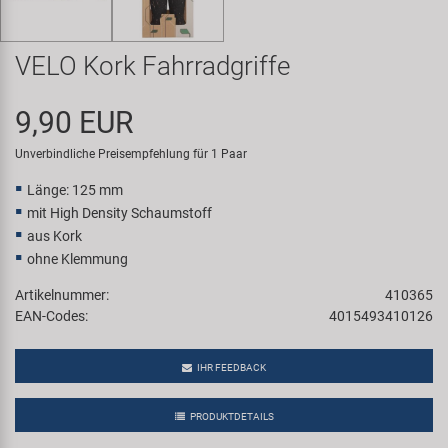
Samox
VELO Kork Fahrradgriffe
Smart
9,90 EUR
SRAM/RockShox
Unverbindliche Preisempfehlung für 1 Paar
Super B
Länge: 125 mm
mit High Density Schaumstoff
Trail-Gator
aus Kork
ohne Klemmung
Velo
Artikelnummer:
410365
EAN-Codes:
4015493410126
Markenübersicht
IHR FEEDBACK
PRODUKTDETAILS