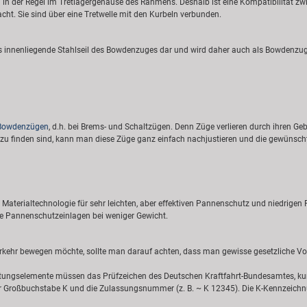
ich in der Regel im Tretlagergehäuse des Rahmens. Deshalb ist eine Kompatibilität
ht. Sie sind über eine Tretwelle mit den Kurbeln verbunden.
as innenliegende Stahlseil des Bowdenzuges dar und wird daher auch als Bowdenzug-
Bowdenzügen
, d.h. bei Brems- und Schaltzügen. Denn Züge verlieren durch ihren G
zu finden sind, kann man diese Züge ganz einfach nachjustieren und die gewünsch
e Materialtechnologie für sehr leichten, aber effektiven Pannenschutz und niedrigen 
e Pannenschutzeinlagen bei weniger Gewicht.
kehr bewegen möchte, sollte man darauf achten, dass man gewisse gesetzliche Vor
chtungselemente müssen das Prüfzeichen des Deutschen Kraftfahrt-Bundesamtes, kur
r Großbuchstabe K und die Zulassungsnummer (z. B. ~ K 12345). Die K-Kennzeichnun