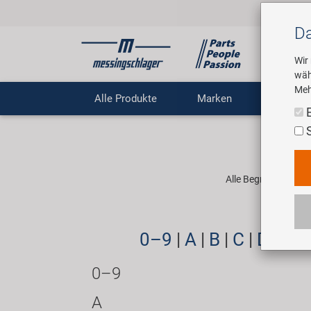
Da
Wir
wäh
Meh
Alle Produkte
Marken
Untern
Alle Begriffe, die 
0–9
|
A
|
B
|
C
|
D
|
E
|
0–9
A