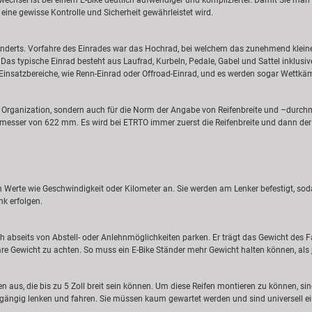
nwechsel ist bei einem E-Bike deutlich aufwendiger und komplizierter. Damit Sie ma
eine gewisse Kontrolle und Sicherheit gewährleistet wird.
nderts. Vorfahre des Einrades war das Hochrad, bei welchem das zunehmend klein
as typische Einrad besteht aus Laufrad, Kurbeln, Pedale, Gabel und Sattel inklusi
ler Einsatzbereiche, wie Renn-Einrad oder Offroad-Einrad, und es werden sogar Wettk
 Organization, sondern auch für die Norm der Angabe von Reifenbreite und –durchme
messer von 622 mm. Es wird bei ETRTO immer zuerst die Reifenbreite und dann de
 Werte wie Geschwindigkeit oder Kilometer an. Sie werden am Lenker befestigt, sod
k erfolgen.
 abseits von Abstell- oder Anlehnmöglichkeiten parken. Er trägt das Gewicht des F
re Gewicht zu achten. So muss ein E-Bike Ständer mehr Gewicht halten können, als je
n aus, die bis zu 5 Zoll breit sein können. Um diese Reifen montieren zu können, sin
ichtgängig lenken und fahren. Sie müssen kaum gewartet werden und sind universell e