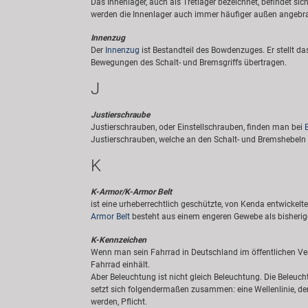
Das Innenlager, auch als Tretlager bezeichnet, befindet s
werden die Innenlager auch immer häufiger außen angebrac
Innenzug
Der
Innenzug
ist Bestandteil des Bowdenzuges. Er stellt d
Bewegungen des Schalt- und Bremsgriffs übertragen.
J
Justierschraube
Justierschrauben, oder Einstellschrauben, finden man bei
Justierschrauben, welche an den Schalt- und Bremshebeln 
K
K-Armor/K-Armor Belt
ist eine urheberrechtlich geschützte, von Kenda entwickelt
Armor Belt
besteht aus einem engeren Gewebe als bisherig
K-Kennzeichen
Wenn man sein Fahrrad in Deutschland im öffentlichen Ver
Fahrrad einhält.
Aber Beleuchtung ist nicht gleich Beleuchtung. Die Beleu
setzt sich folgendermaßen zusammen: eine Wellenlinie, de
werden, Pflicht.