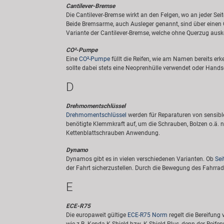
Cantilever-Bremse
Die Cantilever-Bremse wirkt an den Felgen, wo an jeder Se
Beide Bremsarme, auch Ausleger genannt, sind über einen 
Variante der Cantilever-Bremse, welche ohne Querzug au
CO²-Pumpe
Eine
CO²-Pumpe
füllt die Reifen, wie am Namen bereits e
sollte dabei stets eine Neoprenhülle verwendet oder Hand
D
Drehmomentschlüssel
Drehmomentschlüssel
werden für Reparaturen von sensible
benötigte Klemmkraft auf, um die Schrauben, Bolzen o.ä. n
Kettenblattschrauben Anwendung.
Dynamo
Dynamos gibt es in vielen verschiedenen Varianten. Ob
Sei
der Fahrt sicherzustellen. Durch die Bewegung des Fahrrad
E
ECE-R75
Die europaweit gültige
ECE-R75 Norm
regelt die Bereifung 