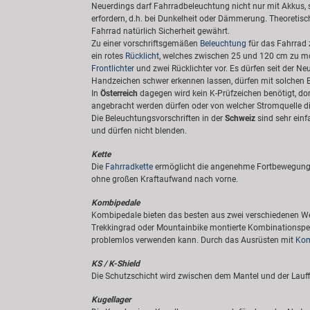
Neuerdings darf Fahrradbeleuchtung nicht nur mit Akkus,
erfordern, d.h. bei Dunkelheit oder Dämmerung. Theoretis
Fahrrad natürlich Sicherheit gewährt.
Zu einer vorschriftsgemäßen
Beleuchtung
für das Fahrrad 
ein rotes
Rücklicht
, welches zwischen 25 und 120 cm zu mon
Frontlichter
und zwei Rücklichter vor. Es dürfen seit der 
Handzeichen schwer erkennen lassen, dürfen mit solchen Bli
In
Österreich
dagegen wird kein K-Prüfzeichen benötigt, dor
angebracht werden dürfen oder von welcher Stromquelle di
Die Beleuchtungsvorschriften in der
Schweiz
sind sehr einf
und dürfen nicht blenden.
Kette
Die
Fahrradkette
ermöglicht die angenehme Fortbewegung des
ohne großen Kraftaufwand nach vorne.
Kombipedale
Kombipedale bieten das besten aus zwei verschiedenen Welt
Trekkingrad oder Mountainbike montierte Kombinationspeda
problemlos verwenden kann. Durch das Ausrüsten mit
Kom
KS / K-Shield
Die Schutzschicht wird zwischen dem Mantel und der Lauf
Kugellager