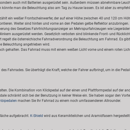
 sondern auch mit Batterien ausgerüstet sein. Außerdem müssen abnehmbare Leuchte
ch könnte man die Beleuchtung also am Tag zu Hause lassen. Es ist aber zu empfeh
zählt ein weißer Frontscheinwerfer, der auf einer Höhe zwischen 40 und 120 cm 
tieren. Weiter sind hinten und vorne an den Pedalen gelbe Reflektor anzubringen. 
Neuerung des Gesetzes Fahrtrichtungsanzeiger an Mehrspurfahrzeugen wie Liegeräde
nkern ausgerüstet werden. Gesetzlich verboten sind blinkende Front- und Rücklichte
t regelt die österreichische Fahrradverordnung die Beleuchtung am Fahrrad. Es gi
e Beleuchtung angetrieben wird.
ach gehalten. Das Fahrrad muss mit einem weißen Licht vorne und einem roten Licht
 Fahrrades. Sie überträgt die Kraft, welche der Fahrer aufbringt, um in die Pedale
en. Die Kombination von Klickpedal auf der einen und Plattformpedal auf der ander
le schränkt sich bei der Benutzung in keiner Weise ein. Sie haben sogar den Vort
bipedalen
machen Sie Ihr Fahrrad zu einem noch umfassenderen Allrounder.
fläche aufgebracht.
K-Shield
wird aus Keramikteilchen und Aramidfasern hergestellt. 