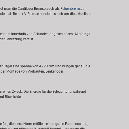
hnet man die Cantilever-Bremse auch als
Felgenbremse
.
n ist. Bei der V-Bremse handelt es sich um die aktuellste
 deshalb innerhalb von Sekunden abgeschlossen. Allerdings
der Benutzung vereist.
der Regel eine Spanne von 4 - 20 Nm und bringen genau die
ei der Montage von Vorbauten, Lenker oder
r einen Zweck: Die Energie für die Beleuchtung während
nd Rücklichter.
Reifen, die diese Norm erfüllen, einen guten Pannenschutz,