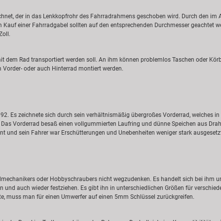
eichnet, der in das Lenkkopfrohr des Fahrradrahmens geschoben wird. Durch den im
m Kauf einer Fahrradgabel sollten auf den entsprechenden Durchmesser geachtet wer
oll.
mit dem Rad transportiert werden soll. An ihm können problemlos Taschen oder Kö
 Vorder- oder auch Hinterrad montiert werden.
. Es zeichnete sich durch sein verhältnismäßig übergroßes Vorderrad, welches in d
r. Das Vorderrad besaß einen vollgummierten Laufring und dünne Speichen aus Dra
ant und sein Fahrer war Erschütterungen und Unebenheiten weniger stark ausgesetz
admechanikers oder Hobbyschraubers nicht wegzudenken. Es handelt sich bei ihm 
und auch wieder festziehen. Es gibt ihn in unterschiedlichen Größen für verschied
e, muss man für einen Umwerfer auf einen 5mm Schlüssel zurückgreifen.