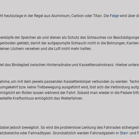
teht heutzutage in der Regel aus Aluminium, Carbon oder Titan. Die
Felge
wird über d
köpfe der Speichen ab und dienen als Schutz des Schlauches vor Beschädigungen.
genboden geklebt, damit der aufgepumpte Schlauch nicht in die Bohrungen, Kanten
leinen Löchern versehen und die Luft nicht mehr halten.
ildet das Bindeglied zwischen Hinterradnabe und Kassettenzahnkranz. Hierbei unter
fnahme, um mit dem jeweils passenden Kassettenkörper verbunden zu werden. Tech
umgekehrt bzw. keine Tretbewegung ausgeführt wird, löst sich die Verbindung aufgr
möglicht ein Rollen lassen während der Fahrt. Sobald man wieder in die Pedale tritt
estellte Kraftschluss ermöglicht das Weiterfahren.
abei jedoch beweglich. So wird die problemlose Lenkung des Fahrrades sichergeste
nsatzbereiche oder Fahrradtypen. Grundsätzlich werden Fahrradgabeln in
Starr-
und