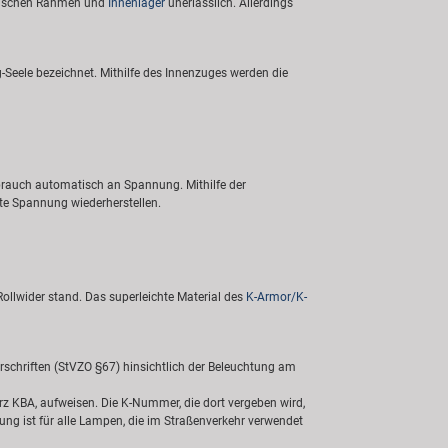
 zwischen Rahmen und
Innenlager
unerlässlich. Allerdings
Seele bezeichnet. Mithilfe des Innenzuges werden die
ebrauch automatisch an Spannung. Mithilfe der
te Spannung wiederherstellen.
Rollwider stand. Das superleichte Material des
K-Armor/K-
schriften (StVZO §67) hinsichtlich der Beleuchtung am
z KBA, aufweisen. Die K-Nummer, die dort vergeben wird,
g ist für alle Lampen, die im Straßenverkehr verwendet