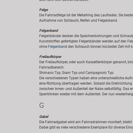
Felge
Die Fahrradfelge ist der Metallring des Laufrades. Sie bes
Aufnahme von Schlauch, Reifen und Felgenband.
Felgenband
Felgenbänder decken die Speichenbohrungen und Schrauben
Kunststoffen gefertigten Felgenbänder werden auf den Fel
ohne
Felgenband
den Schlauch binnen kürzester Zeit mit k
Freilaufkörper
Der Freilaufkörper, oder auch Kassettenkörper genannt, b
Fahrradbereich:
Shimano Typ, Sram Typ und Campagnolo Typ.
Die verschiedenen Typen haben eine unterschiedliche Au
eine Richtung übertragen werden. Sobald die Drehrichtung 
zwischen Innen- und Außenteil der Nabe selbsttätig. Das er
Sperrklinken wieder mit dem Außenteil. Der nun wiederherg
G
Gabel
Die Fahrradgabel wird am Fahrradrahmen montiert, bleibt d
Dabei gibt es viele verschiedene Exemplare für diverse Ei