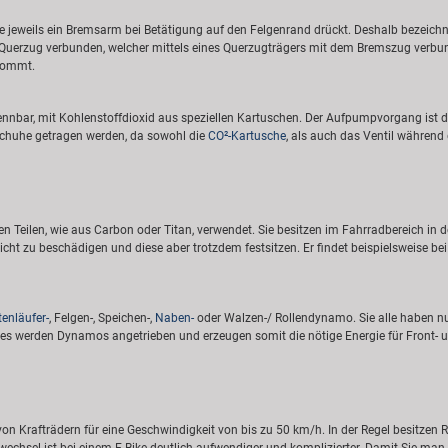
ite jeweils ein Bremsarm bei Betätigung auf den Felgenrand drückt. Deshalb bezeic
Querzug verbunden, welcher mittels eines Querzugträgers mit dem Bremszug verbunde
skommt.
rkennbar, mit Kohlenstoffdioxid aus speziellen Kartuschen. Der Aufpumpvorgang ist
schuhe getragen werden, da sowohl die
CO²-Kartusche
, als auch das Ventil während 
n Teilen, wie aus Carbon oder Titan, verwendet. Sie besitzen im Fahrradbereich in 
icht zu beschädigen und diese aber trotzdem festsitzen. Er findet beispielsweise b
tenläufer-
, Felgen-, Speichen-,
Naben-
oder Walzen-/ Rollendynamo. Sie alle haben nu
es werden Dynamos angetrieben und erzeugen somit die nötige Energie für Front- u
von Krafträdern für eine Geschwindigkeit von bis zu 50 km/h. In der Regel besitzen 