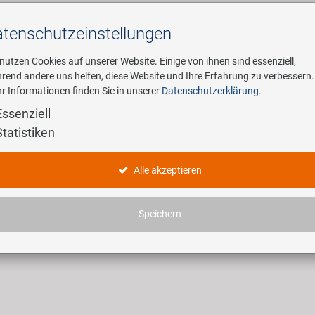
tenschutz­einstellungen
Suchen
 nutzen Cookies auf unserer Website. Einige von ihnen sind essenziell,
rend andere uns helfen, diese Website und Ihre Erfahrung zu verbessern.
r Informationen finden Sie in unserer
Datenschutzerklärung
.
ehmen
E-Mobility
Service
Essenziell
Statistiken
GLOSSAR
Alle akzeptieren
in Zusammenhang mit Fahrrad, Fahrradteilen oder spezifische Eigenschafte
stehen, werden hier für Sie erklärt.
Speichern
F
|
G
|
H
|
I
|
J
|
K
|
L
|
M
|
N
|
O
|
P
|
Q
|
R
|