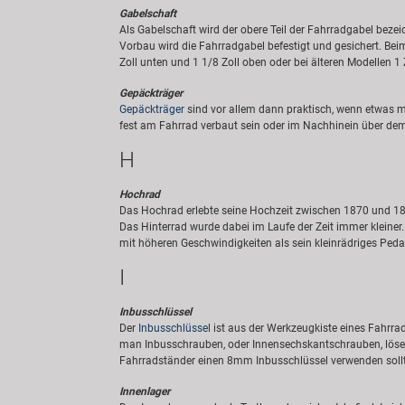
Gabelschaft
Als Gabelschaft wird der obere Teil der Fahrradgabel bez
Vorbau wird die Fahrradgabel befestigt und gesichert. Bei
Zoll unten und 1 1/8 Zoll oben oder bei älteren Modellen 1 Z
Gepäckträger
Gepäckträger
sind vor allem dann praktisch, wenn etwas 
fest am Fahrrad verbaut sein oder im Nachhinein über dem
H
Hochrad
Das Hochrad erlebte seine Hochzeit zwischen 1870 und 1892
Das Hinterrad wurde dabei im Laufe der Zeit immer kleine
mit höheren Geschwindigkeiten als sein kleinrädriges Ped
I
Inbusschlüssel
Der
Inbusschlüssel
ist aus der Werkzeugkiste eines Fahrr
man Inbusschrauben, oder Innensechskantschrauben, lösen 
Fahrradständer einen 8mm Inbusschlüssel verwenden sollt
Innenlager