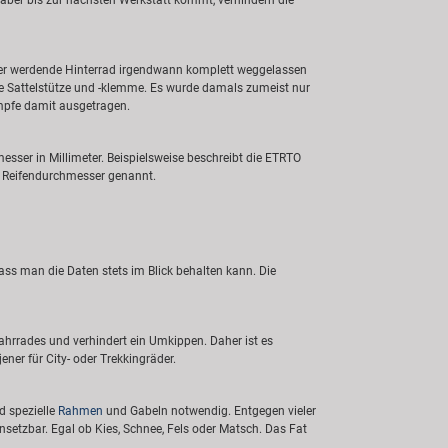
n aber bis zur nächsten Werkstatt kommt, verhindern die
er werdende Hinterrad irgendwann komplett weggelassen
ve Sattelstütze und -klemme. Es wurde damals zumeist nur
ämpfe damit ausgetragen.
sser in Millimeter. Beispielsweise beschreibt die ETRTO
r Reifendurchmesser genannt.
ass man die Daten stets im Blick behalten kann. Die
ahrrades und verhindert ein Umkippen. Daher ist es
ner für City- oder Trekkingräder.
d spezielle
Rahmen
und Gabeln notwendig. Entgegen vieler
insetzbar. Egal ob Kies, Schnee, Fels oder Matsch. Das Fat