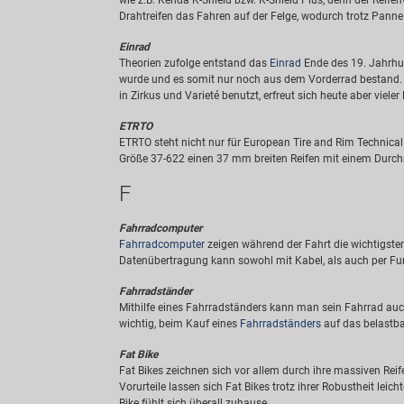
wie z.B. Kenda K-Shield bzw. K-Shield Plus, denn der Reife
Drahtreifen das Fahren auf der Felge, wodurch trotz Panne 
Einrad
Theorien zufolge entstand das
Einrad
Ende des 19. Jahrhu
wurde und es somit nur noch aus dem Vorderrad bestand. D
in Zirkus und Varieté benutzt, erfreut sich heute aber vie
ETRTO
ETRTO steht nicht nur für European Tire and Rim Technical
Größe 37-622 einen 37 mm breiten Reifen mit einem Durch
F
Fahrradcomputer
Fahrradcomputer
zeigen während der Fahrt die wichtigsten
Datenübertragung kann sowohl mit Kabel, als auch per Fun
Fahrradständer
Mithilfe eines Fahrradständers kann man sein Fahrrad auch
wichtig, beim Kauf eines
Fahrradständers
auf das belastba
Fat Bike
Fat Bikes zeichnen sich vor allem durch ihre massiven Reife
Vorurteile lassen sich Fat Bikes trotz ihrer Robustheit le
Bike fühlt sich überall zuhause.