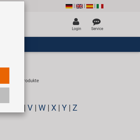
Login
Service
n einzelner Produkte
S
|
T
|
U
|
V
|
W
|
X
|
Y
|
Z