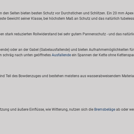
 an den Seiten bieten besten Schutz vor Durchstichen und Schlitzen. Ein 20 mm Apex
teste Gewicht seiner Klasse, bei höchstem Maß an Schutz und das natürlich tubeless
en stark reduzierten Rollwiderstand bei sehr gutem Pannenschutz - und das natürli
nde) oder an der Gabel (Gabelausfallende) und bieten Aufnahmemöglichkeiten für 
in schräg nach unten geöffnetes
Ausfallende
ein Spannen der Kette ohne Kettenspan
ind Teil des Bowdenzuges und bestehen meistens aus wasserabweisendem Material. 
zung und äußere Einflüsse, wie Witterung, nutzen sich die
Bremsbeläge
ab oder we