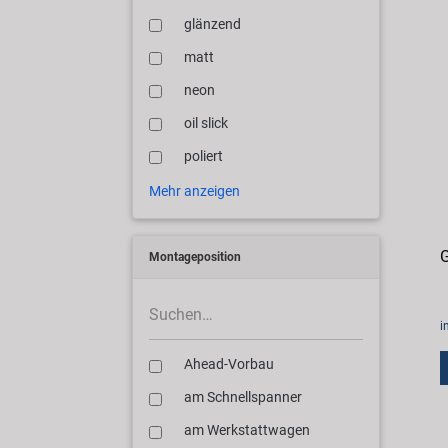
glänzend
matt
neon
oil slick
poliert
Mehr anzeigen
G
Montageposition
i
Ahead-Vorbau
am Schnellspanner
am Werkstattwagen