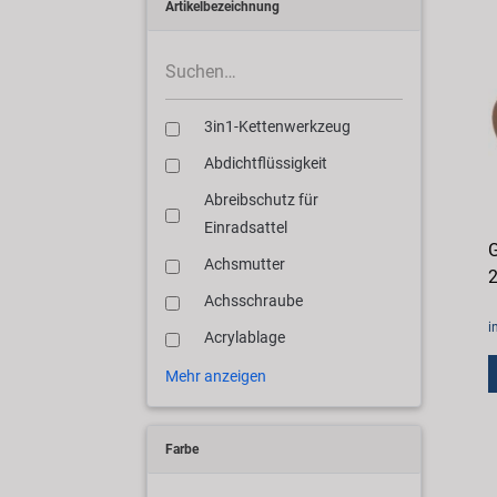
Artikelbezeichnung
3in1-Kettenwerkzeug
Abdichtflüssigkeit
Abreibschutz für
Einradsattel
G
Achsmutter
2
Achsschraube
i
Acrylablage
Mehr anzeigen
Farbe