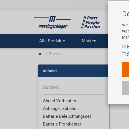
Da
Wir
wäh
Meh
Alle Produkte
Marken
Untern
Produkte
Pro
Artikelart
Wir 
Ahead Vorbauten
Anhänger Zubehör
Batterie Beleuchtungsset
Batterie Frontlichter