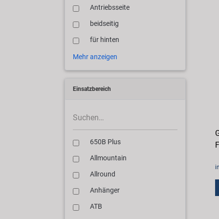
Antriebsseite
beidseitig
für hinten
Mehr anzeigen
Einsatzbereich
G
650B Plus
F
Allmountain
i
Allround
Anhänger
ATB