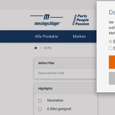
Da
Wir
wäh
Meh
Alle Produkte
Marken
Untern
Griffe
Gri
Aktive Filter
Keine aktiven Filter
Wir 
Highlights
Neuheiten
E-Bike geeignet