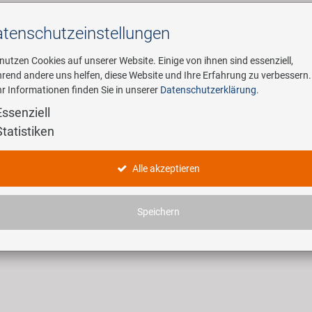
tenschutz­einstellungen
Suchen
 nutzen Cookies auf unserer Website. Einige von ihnen sind essenziell,
rend andere uns helfen, diese Website und Ihre Erfahrung zu verbessern.
r Informationen finden Sie in unserer
Datenschutzerklärung
.
ehmen
E-Mobility
Service
Essenziell
Statistiken
ffe
Alle akzeptieren
haben 50 Artikel gefunden.
Speichern