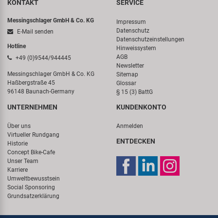
KONTAKT
SERVICE
Messingschlager GmbH & Co. KG
Impressum
Datenschutz
E-Mail senden
Datenschutzeinstellungen
Hotline
Hinweissystem
AGB
+49 (0)9544/944445
Newsletter
Messingschlager GmbH & Co. KG
Sitemap
Haßbergstraße 45
Glossar
96148 Baunach-Germany
§ 15 (3) BattG
UNTERNEHMEN
KUNDENKONTO
Über uns
Anmelden
Virtueller Rundgang
ENTDECKEN
Historie
Concept Bike-Cafe
Unser Team
Karriere
Umweltbewusstsein
Social Sponsoring
Grundsatzerklärung