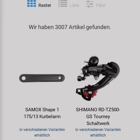
Raster
Liste
Filter
Spezialwerkzeug
Pedale
Klingeln
Kenda
Universalwerkzeug und Kleinteile
Wir haben 3007 Artikel gefunden.
Rahmen
Pumpen
KMC
Werkzeugkoffer
Reifen
Rollentrainer
KUJO
Sattelstützen
Schlösser
Litemove
Schaltung
Schutzbleche & Rahmenschutz
M-Wave
Schläuche
Spiegel
MOCA
SAMOX Shape 1
SHIMANO RD-TZ500-
Steuersätze
Taschen & Körbe
Moon
175/13 Kurbelarm
GS Tourney
Schaltwerk
Sättel
Transport & Abstellen
Novatec
in verschiedenen Varianten
in verschiedenen Varianten
erhältlich
erhältlich