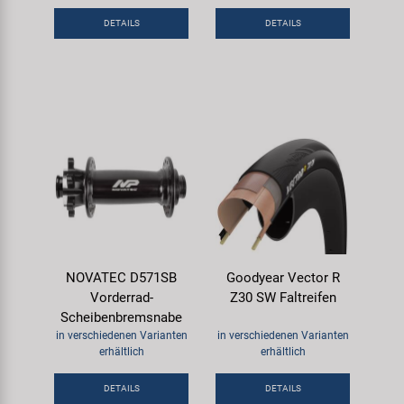
Samox
DETAILS
DETAILS
Smart
SRAM/RockShox
Super B
Trail-Gator
Velo
NOVATEC D571SB
Goodyear Vector R
Vorderrad-
Z30 SW Faltreifen
Markenübersicht
Scheibenbremsnabe
in verschiedenen Varianten
in verschiedenen Varianten
erhältlich
erhältlich
DETAILS
DETAILS