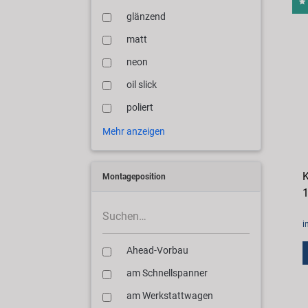
glänzend
matt
neon
oil slick
poliert
Mehr anzeigen
K
Montageposition
1
i
Ahead-Vorbau
am Schnellspanner
am Werkstattwagen