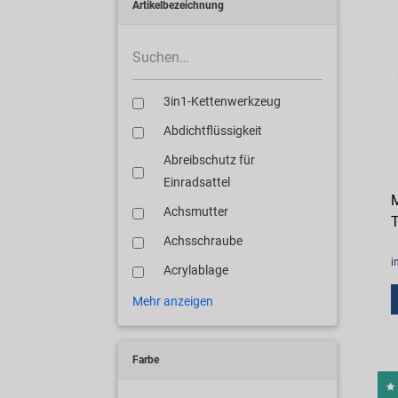
Artikelbezeichnung
3in1-Kettenwerkzeug
Abdichtflüssigkeit
Abreibschutz für
Einradsattel
M
Achsmutter
T
Achsschraube
i
Acrylablage
Mehr anzeigen
Farbe