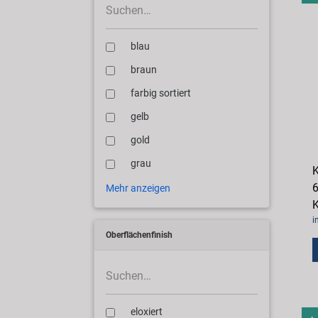
blau
braun
farbig sortiert
gelb
gold
grau
K
6
Mehr anzeigen
K
i
Oberflächenfinish
eloxiert