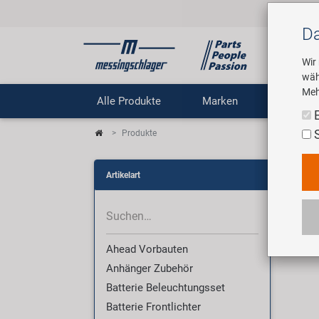
Da
Wir
wäh
Meh
Alle Produkte
Marken
Untern
Produkte
Pro
Artikelart
Wir 
Ahead Vorbauten
Anhänger Zubehör
Batterie Beleuchtungsset
Batterie Frontlichter