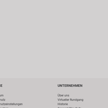
CE
UNTERNEHMEN
sum
Über uns
hutz
Virtueller Rundgang
hutzeinstellungen
Historie