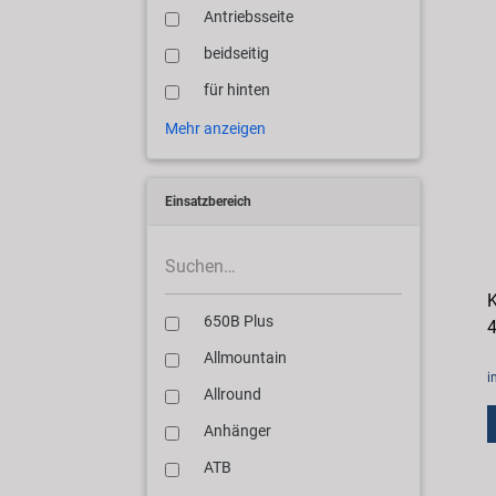
Antriebsseite
beidseitig
für hinten
Mehr anzeigen
Einsatzbereich
K
650B Plus
4
Allmountain
i
Allround
Anhänger
ATB