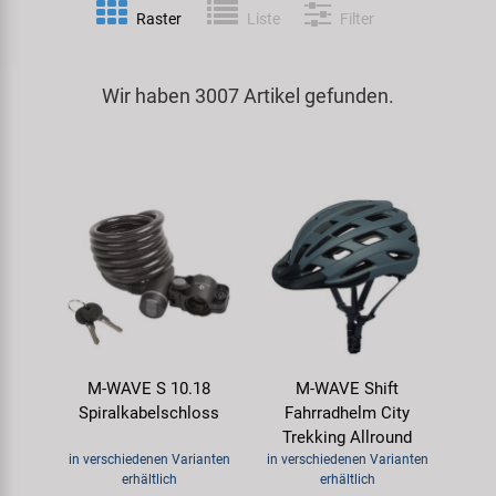
Raster
Liste
Filter
Spezialwerkzeug
Pedale
Klingeln
Kenda
Universalwerkzeug und Kleinteile
Wir haben 3007 Artikel gefunden.
Rahmen
Pumpen
KMC
Werkzeugkoffer
Reifen
Rollentrainer
KUJO
Sattelstützen
Schlösser
Litemove
Schaltung
Schutzbleche & Rahmenschutz
M-Wave
Schläuche
Spiegel
MOCA
M-WAVE S 10.18
M-WAVE Shift
Steuersätze
Taschen & Körbe
Moon
Spiralkabelschloss
Fahrradhelm City
Trekking Allround
Sättel
Transport & Abstellen
Novatec
in verschiedenen Varianten
in verschiedenen Varianten
erhältlich
erhältlich