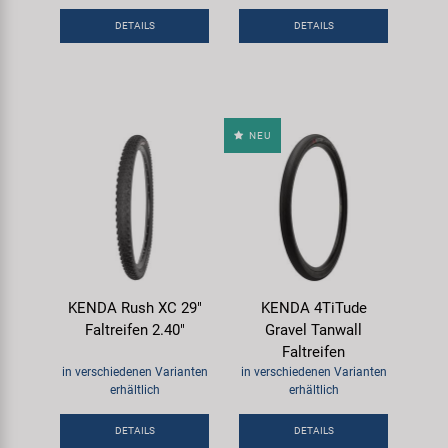
Samox
DETAILS
DETAILS
Smart
SRAM/RockShox
NEU
Super B
Trail-Gator
Velo
KENDA Rush XC 29"
KENDA 4TiTude
Faltreifen 2.40"
Gravel Tanwall
Markenübersicht
Faltreifen
in verschiedenen Varianten
in verschiedenen Varianten
erhältlich
erhältlich
DETAILS
DETAILS