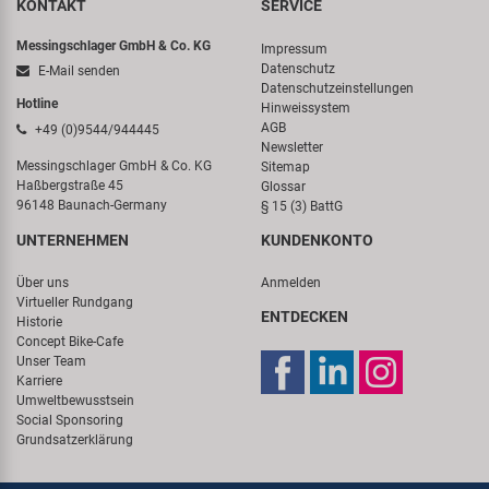
KONTAKT
SERVICE
Messingschlager GmbH & Co. KG
Impressum
Datenschutz
E-Mail senden
Datenschutzeinstellungen
Hotline
Hinweissystem
AGB
+49 (0)9544/944445
Newsletter
Messingschlager GmbH & Co. KG
Sitemap
Haßbergstraße 45
Glossar
96148 Baunach-Germany
§ 15 (3) BattG
UNTERNEHMEN
KUNDENKONTO
Über uns
Anmelden
Virtueller Rundgang
ENTDECKEN
Historie
Concept Bike-Cafe
Unser Team
Karriere
Umweltbewusstsein
Social Sponsoring
Grundsatzerklärung