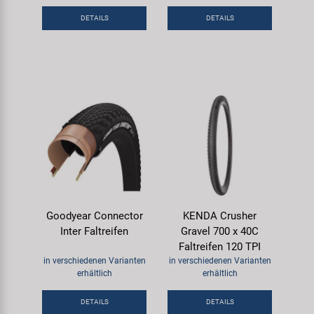
Samox
DETAILS
DETAILS
Smart
SRAM/RockShox
Super B
Trail-Gator
Velo
Goodyear Connector
KENDA Crusher
Inter Faltreifen
Gravel 700 x 40C
Markenübersicht
Faltreifen 120 TPI
in verschiedenen Varianten
in verschiedenen Varianten
erhältlich
erhältlich
DETAILS
DETAILS