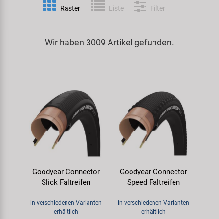
Raster
Liste
Filter
Spezialwerkzeug
Pedale
Klingeln
Kenda
Universalwerkzeug und Kleinteile
Wir haben 3009 Artikel gefunden.
Rahmen
Pumpen
KMC
Werkzeugkoffer
Reifen
Rollentrainer
KUJO
Sattelstützen
Schlösser
Litemove
Schaltung
Schutzbleche & Rahmenschutz
M-Wave
Schläuche
Spiegel
MOCA
Goodyear Connector
Goodyear Connector
Steuersätze
Taschen & Körbe
Moon
Slick Faltreifen
Speed Faltreifen
Sättel
Transport & Abstellen
Novatec
in verschiedenen Varianten
in verschiedenen Varianten
erhältlich
erhältlich