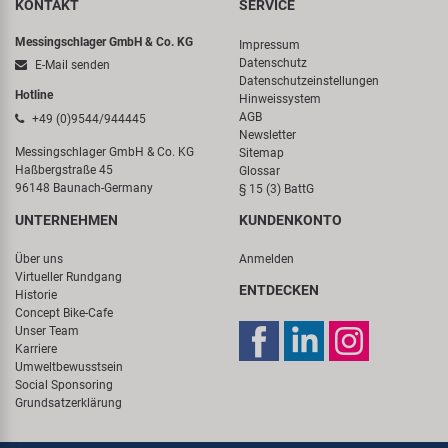
KONTAKT
SERVICE
Messingschlager GmbH & Co. KG
Impressum
Datenschutz
E-Mail senden
Datenschutzeinstellungen
Hotline
Hinweissystem
AGB
+49 (0)9544/944445
Newsletter
Messingschlager GmbH & Co. KG
Sitemap
Haßbergstraße 45
Glossar
96148 Baunach-Germany
§ 15 (3) BattG
UNTERNEHMEN
KUNDENKONTO
Über uns
Anmelden
Virtueller Rundgang
ENTDECKEN
Historie
Concept Bike-Cafe
Unser Team
Karriere
Umweltbewusstsein
Social Sponsoring
Grundsatzerklärung