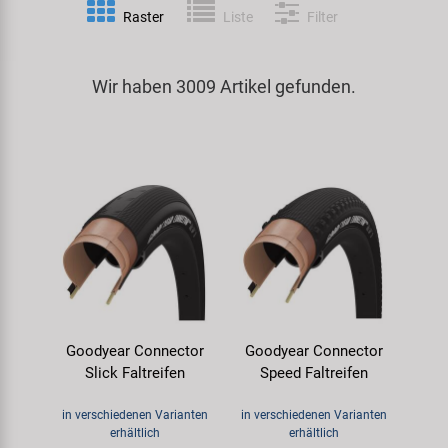
Raster
Liste
Filter
Spezialwerkzeug
Pedale
Klingeln
Kenda
Universalwerkzeug und Kleinteile
Wir haben 3009 Artikel gefunden.
Rahmen
Pumpen
KMC
Werkzeugkoffer
Reifen
Rollentrainer
KUJO
Sattelstützen
Schlösser
Litemove
Schaltung
Schutzbleche & Rahmenschutz
M-Wave
Schläuche
Spiegel
MOCA
Goodyear Connector
Goodyear Connector
Steuersätze
Taschen & Körbe
Moon
Slick Faltreifen
Speed Faltreifen
Sättel
Transport & Abstellen
Novatec
in verschiedenen Varianten
in verschiedenen Varianten
erhältlich
erhältlich