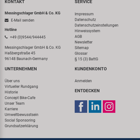
KONTAKT
SERVICE
Messingschlager GmbH & Co. KG
Impressum
Datenschutz
E-Mail senden
Datenschutzeinstellungen
Hotline
Hinweissystem
AGB
+49 (0)9544/944445
Newsletter
Messingschlager GmbH & Co. KG
Sitemap
Haßbergstraße 45
Glossar
96148 Baunach-Germany
§ 15 (3) BattG
UNTERNEHMEN
KUNDENKONTO
Über uns
Anmelden
Virtueller Rundgang
ENTDECKEN
Historie
Concept Bike-Cafe
Unser Team
Karriere
Umweltbewusstsein
Social Sponsoring
Grundsatzerklärung