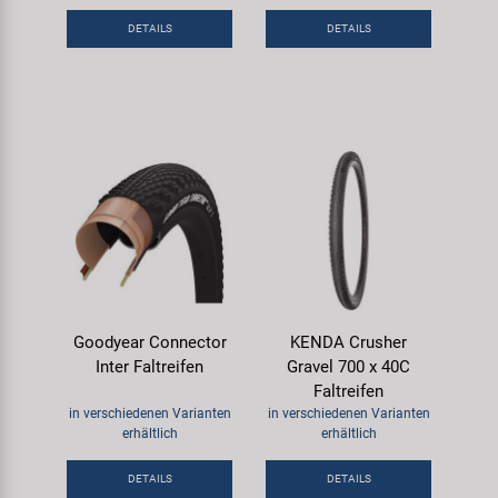
Samox
DETAILS
DETAILS
Smart
SRAM/RockShox
Super B
Trail-Gator
Velo
Goodyear Connector
KENDA Crusher
Inter Faltreifen
Gravel 700 x 40C
Markenübersicht
Faltreifen
in verschiedenen Varianten
in verschiedenen Varianten
erhältlich
erhältlich
DETAILS
DETAILS