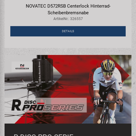
NOVATEC D572RSB Centerlock Hinterrad-
Scheibenbremsnabe
ArtikelNr.: 326557
DETAILS