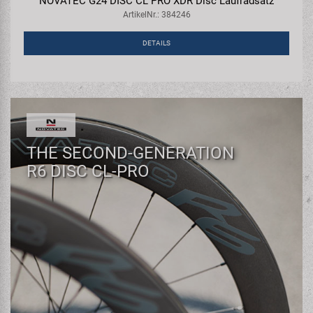
NOVATEC G24 DISC CL PRO XDR Disc Laufradsatz
ArtikelNr.: 384246
DETAILS
THE SECOND-GENERATION
R6 DISC CL-PRO