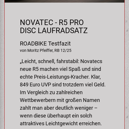
Samox
Smart
NOVATEC - R5 PRO
DISC LAUFRADSATZ
SRAM/RockShox
ROADBIKE Testfazit
Super B
von Moritz Pfeiffer, RB 12/25
„Leicht, schnell, fahrstabil: Novatecs
Trail-Gator
neue R5 machen viel Spaß und sind
echte Preis-Leistungs-Kracher. Klar,
Velo
849 Euro UVP sind trotzdem viel Geld.
Im Vergleich zu zahlreichen
Markenübersicht
Wettbewerbern mit großen Namen
zahlt man aber deutlich weniger –
wenn diese überhaupt ein solch
attraktives Leichtgewicht erreichen.