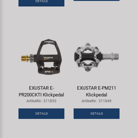
DETAILS
Samox
Smart
SRAM/RockShox
Super B
Trail-Gator
Velo
EXUSTAR E-
EXUSTAR E-PM211
PR200CKTI Klickpedal
Klickpedal
ArtikelNr.: 311855
ArtikelNr.: 311849
Markenübersicht
DETAILS
DETAILS