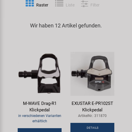
Raster
Liste
Filter
Spezialwerkzeug
Pedale
Klingeln
Kenda
Universalwerkzeug und Kleinteile
Wir haben 12 Artikel gefunden.
Rahmen
Pumpen
KMC
Werkzeugkoffer
Reifen
Rollentrainer
KUJO
Sattelstützen
Schlösser
Litemove
Schaltung
Schutzbleche & Rahmenschutz
M-Wave
Schläuche
Spiegel
MOCA
M-WAVE Drag-R1
EXUSTAR E-PR102ST
Steuersätze
Taschen & Körbe
Moon
Klickpedal
Klickpedal
in verschiedenen Varianten
ArtikelNr.: 311870
Sättel
Transport & Abstellen
Novatec
erhältlich
DETAILS