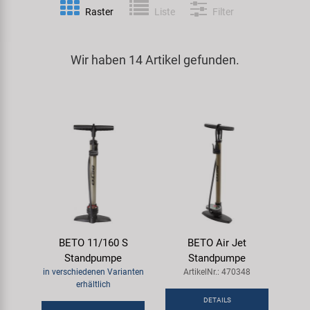
Raster
Liste
Filter
Spezialwerkzeug
Pedale
Klingeln
Kenda
Universalwerkzeug und Kleinteile
Wir haben 14 Artikel gefunden.
Rahmen
Pumpen
KMC
Werkzeugkoffer
Reifen
Rollentrainer
KUJO
Sattelstützen
Schlösser
Litemove
Schaltung
Schutzbleche & Rahmenschutz
M-Wave
Schläuche
Spiegel
MOCA
BETO 11/160 S
BETO Air Jet
Steuersätze
Taschen & Körbe
Moon
Standpumpe
Standpumpe
in verschiedenen Varianten
ArtikelNr.: 470348
Sättel
Transport & Abstellen
Novatec
erhältlich
DETAILS