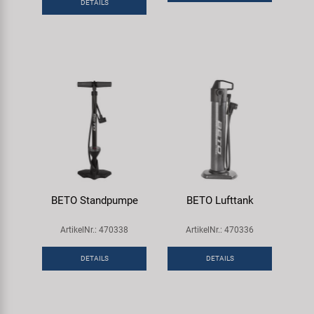
DETAILS
Samox
Smart
SRAM/RockShox
Super B
Trail-Gator
Velo
BETO Standpumpe
BETO Lufttank
ArtikelNr.: 470338
ArtikelNr.: 470336
Markenübersicht
DETAILS
DETAILS