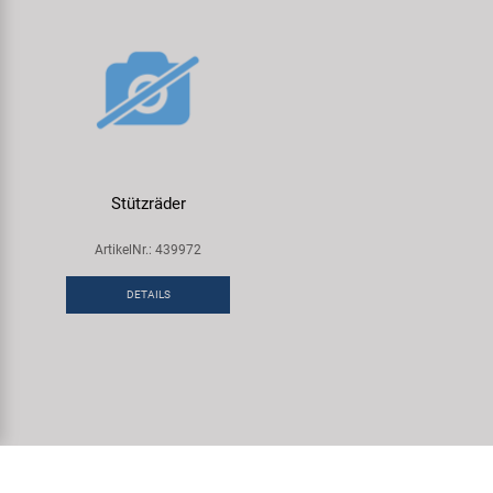
Stützräder
ArtikelNr.: 439972
DETAILS