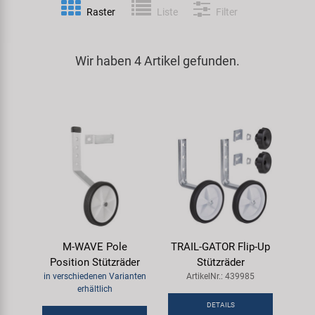
Raster
Liste
Filter
Spezialwerkzeug
Pedale
Klingeln
Kenda
Universalwerkzeug und Kleinteile
Wir haben 4 Artikel gefunden.
Rahmen
Pumpen
KMC
Werkzeugkoffer
Reifen
Rollentrainer
KUJO
Sattelstützen
Schlösser
Litemove
Schaltung
Schutzbleche & Rahmenschutz
M-Wave
Schläuche
Spiegel
MOCA
M-WAVE Pole
TRAIL-GATOR Flip-Up
Steuersätze
Taschen & Körbe
Moon
Position Stützräder
Stützräder
in verschiedenen Varianten
ArtikelNr.: 439985
Sättel
Transport & Abstellen
Novatec
erhältlich
DETAILS