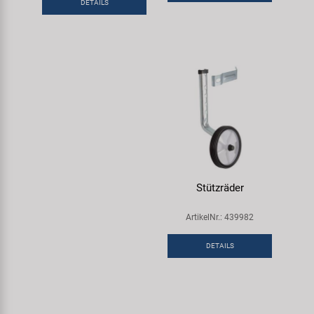
DETAILS
Samox
Smart
SRAM/RockShox
Super B
Trail-Gator
Stützräder
Velo
ArtikelNr.: 439982
Markenübersicht
DETAILS