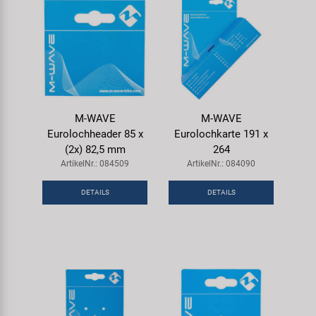
M-WAVE
M-WAVE
Eurolochheader 85 x
Eurolochkarte 191 x
(2x) 82,5 mm
264
ArtikelNr.: 084509
ArtikelNr.: 084090
DETAILS
DETAILS