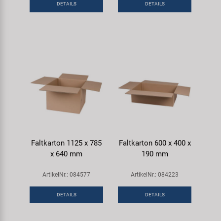
DETAILS
DETAILS
Samox
Smart
SRAM/RockShox
Super B
Trail-Gator
Velo
Faltkarton 1125 x 785
Faltkarton 600 x 400 x
x 640 mm
190 mm
Markenübersicht
ArtikelNr.: 084577
ArtikelNr.: 084223
DETAILS
DETAILS