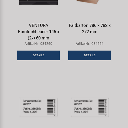
VENTURA
Faltkarton 786 x 782 x
Eurolochheader 145 x
272 mm
(2x) 60 mm
ArtikelNr.: 084260
ArtikelNr.: 084554
DETAILS
DETAILS