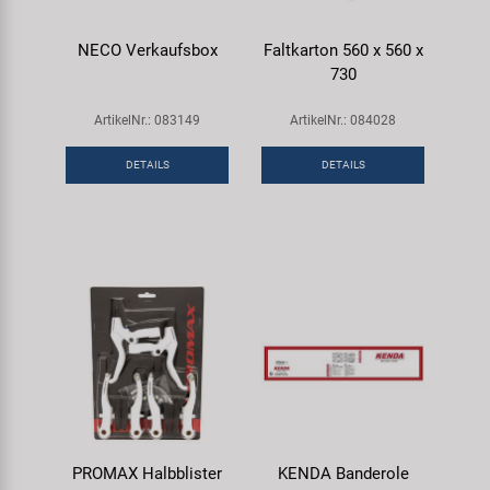
NECO Verkaufsbox
Faltkarton 560 x 560 x
730
ArtikelNr.: 083149
ArtikelNr.: 084028
DETAILS
DETAILS
PROMAX Halbblister
KENDA Banderole