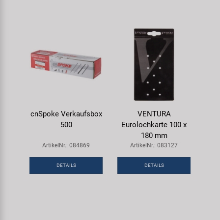
cnSpoke Verkaufsbox
VENTURA
500
Eurolochkarte 100 x
180 mm
ArtikelNr.: 084869
ArtikelNr.: 083127
DETAILS
DETAILS