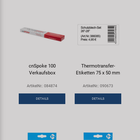
cnSpoke 100
Thermotransfer-
Verkaufsbox
Etiketten 75 x 50 mm
ArtikelNr.: 084874
ArtikelNr.: 090673
DETAILS
DETAILS