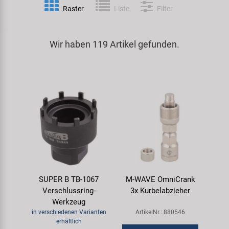
Raster
Liste
Filter
Spezialwerkzeug
Pedale
Klingeln
Kenda
Universalwerkzeug und Kleinteile
Wir haben 119 Artikel gefunden.
Rahmen
Pumpen
KMC
Werkzeugkoffer
Reifen
Rollentrainer
KUJO
Sattelstützen
Schlösser
Litemove
Schaltung
Schutzbleche & Rahmenschutz
M-Wave
Schläuche
Spiegel
MOCA
SUPER B TB-1067
M-WAVE OmniCrank
Steuersätze
Taschen & Körbe
Moon
Verschlussring-
3x Kurbelabzieher
Werkzeug
Sättel
Transport & Abstellen
Novatec
in verschiedenen Varianten
ArtikelNr.: 880546
erhältlich