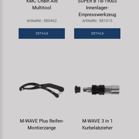
KMC Chain Aid
SUPER B TB-19003
Multitool
Innenlager-
Einpresswerkzeug
ArtikelNr.: 880462
ArtikelNr.: 881015
DETAILS
DETAILS
M-WAVE Plus Reifen-
M-WAVE 3 in 1
Montierzange
Kurbelabzieher