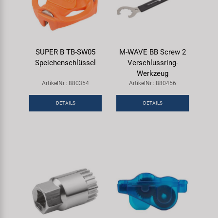
SUPER B TB-SW05
M-WAVE BB Screw 2
Speichenschlüssel
Verschlussring-
Werkzeug
ArtikelNr.: 880354
ArtikelNr.: 880456
DETAILS
DETAILS