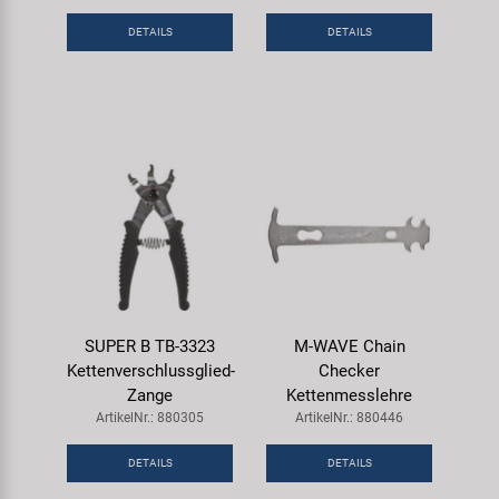
DETAILS
DETAILS
SUPER B TB-3323
M-WAVE Chain
Kettenverschlussglied-
Checker
Zange
Kettenmesslehre
ArtikelNr.: 880305
ArtikelNr.: 880446
DETAILS
DETAILS