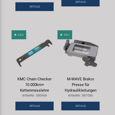
DETAILS
Samox
DETAILS
Smart
SRAM/RockShox
NEU
NEU
Super B
Trail-Gator
Velo
KMC Chain Checker
M-WAVE Brakor
10.000km+
Presse für
Markenübersicht
Kettenmesslehre
Hydraulikleitungen
ArtikelNr.: 880466
ArtikelNr.: 881086
DETAILS
DETAILS