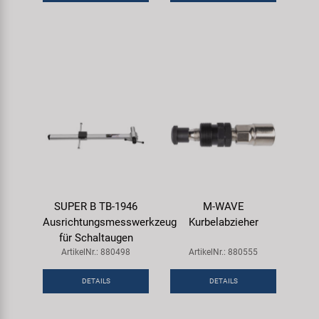
SUPER B TB-1946
M-WAVE
Ausrichtungsmesswerkzeug
Kurbelabzieher
für Schaltaugen
ArtikelNr.: 880498
ArtikelNr.: 880555
DETAILS
DETAILS