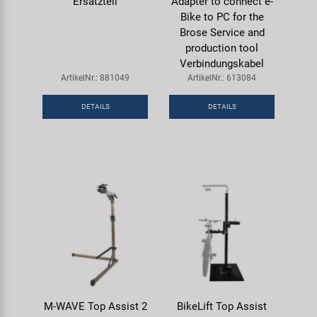
Ersatzteil
Adapter to connect e-
Bike to PC for the
Brose Service and
production tool
Verbindungskabel
ArtikelNr.: 881049
ArtikelNr.: 613084
DETAILS
DETAILS
M-WAVE Top Assist 2
BikeLift Top Assist