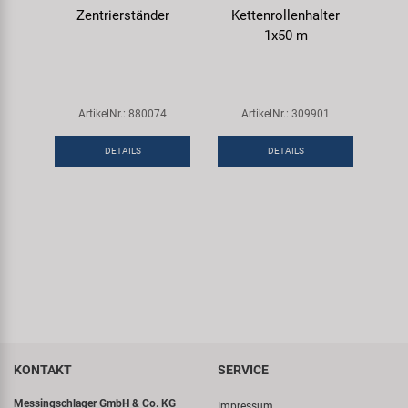
Zentrierständer
Kettenrollenhalter
1x50 m
ArtikelNr.: 880074
ArtikelNr.: 309901
DETAILS
DETAILS
KONTAKT
SERVICE
Messingschlager GmbH & Co. KG
Impressum