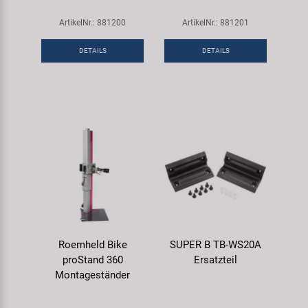
Samox
ArtikelNr.: 881200
ArtikelNr.: 881201
Smart
DETAILS
DETAILS
SRAM/RockShox
Super B
Trail-Gator
Velo
Markenübersicht
Roemheld Bike
SUPER B TB-WS20A
proStand 360
Ersatzteil
Montageständer