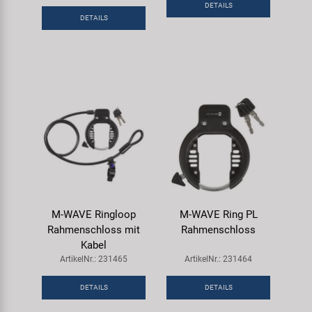
DETAILS
Samox
DETAILS
Smart
SRAM/RockShox
Super B
Trail-Gator
Velo
M-WAVE Ringloop
M-WAVE Ring PL
Rahmenschloss mit
Rahmenschloss
Markenübersicht
Kabel
ArtikelNr.: 231465
ArtikelNr.: 231464
DETAILS
DETAILS