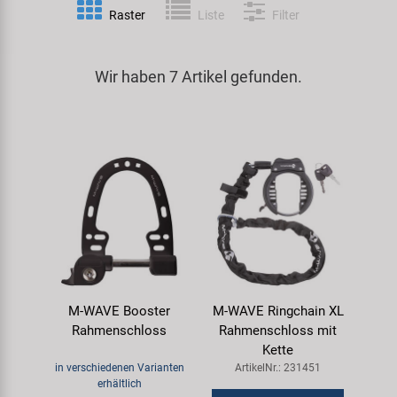
Raster
Liste
Filter
Spezialwerkzeug
Pedale
Klingeln
Kenda
Universalwerkzeug und Kleinteile
Wir haben 7 Artikel gefunden.
Rahmen
Pumpen
KMC
Werkzeugkoffer
Reifen
Rollentrainer
KUJO
Sattelstützen
Schlösser
Litemove
Schaltung
Schutzbleche & Rahmenschutz
M-Wave
Schläuche
Spiegel
MOCA
M-WAVE Booster
M-WAVE Ringchain XL
Steuersätze
Taschen & Körbe
Moon
Rahmenschloss
Rahmenschloss mit
Kette
Sättel
Transport & Abstellen
Novatec
in verschiedenen Varianten
ArtikelNr.: 231451
erhältlich