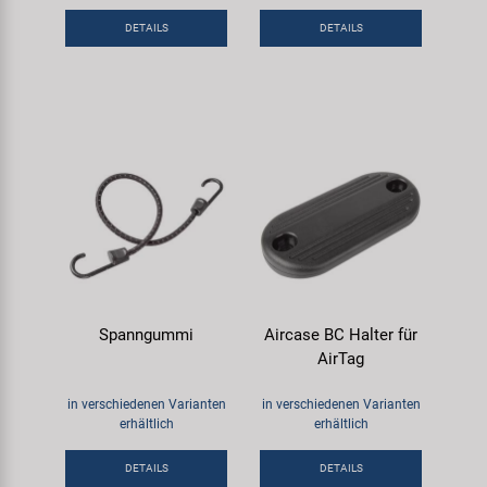
Samox
DETAILS
DETAILS
Smart
SRAM/RockShox
Super B
Trail-Gator
Velo
Spanngummi
Aircase BC Halter für
AirTag
Markenübersicht
in verschiedenen Varianten
in verschiedenen Varianten
erhältlich
erhältlich
DETAILS
DETAILS