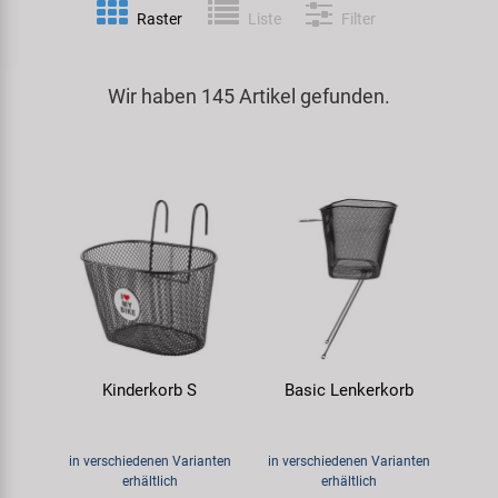
Raster
Liste
Filter
Spezialwerkzeug
Pedale
Klingeln
Kenda
Universalwerkzeug und Kleinteile
Wir haben 145 Artikel gefunden.
Rahmen
Pumpen
KMC
Werkzeugkoffer
Reifen
Rollentrainer
KUJO
Sattelstützen
Schlösser
Litemove
Schaltung
Schutzbleche & Rahmenschutz
M-Wave
Schläuche
Spiegel
MOCA
Kinderkorb S
Basic Lenkerkorb
Steuersätze
Taschen & Körbe
Moon
Sättel
Transport & Abstellen
Novatec
in verschiedenen Varianten
in verschiedenen Varianten
erhältlich
erhältlich