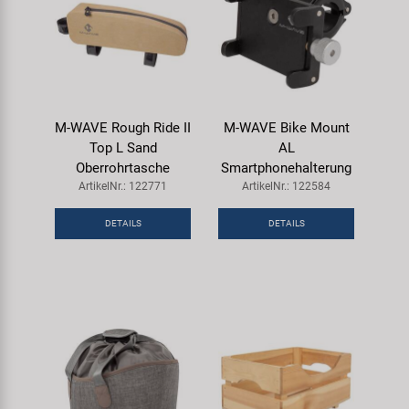
M-WAVE Rough Ride II
M-WAVE Bike Mount
Top L Sand
AL
Oberrohrtasche
Smartphonehalterung
ArtikelNr.: 122771
ArtikelNr.: 122584
DETAILS
DETAILS