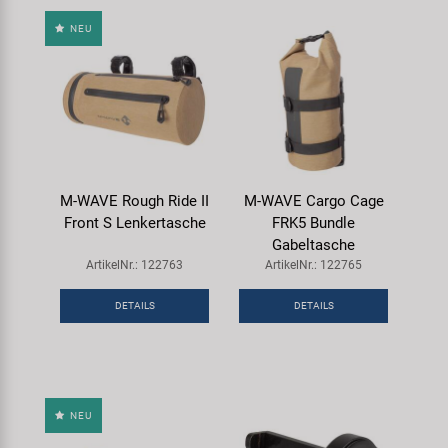
NEU
M-WAVE Rough Ride II
M-WAVE Cargo Cage
Front S Lenkertasche
FRK5 Bundle
Gabeltasche
ArtikelNr.: 122763
ArtikelNr.: 122765
DETAILS
DETAILS
NEU