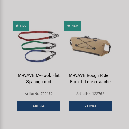
NEU
NEU
M-WAVE M-Hook Flat
M-WAVE Rough Ride II
Spanngummi
Front L Lenkertasche
ArtikelNr.: 780150
ArtikelNr.: 122762
DETAILS
DETAILS