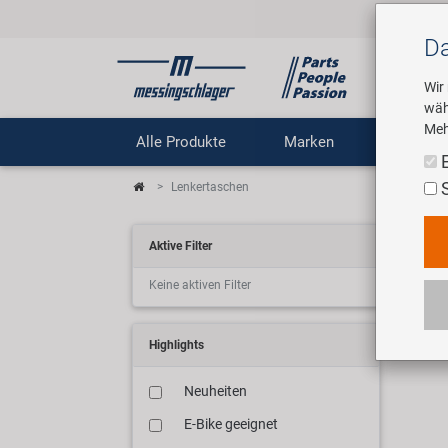
Da
Wir
wäh
Meh
Alle Produkte
Marken
Untern
Lenkertaschen
Len
Aktive Filter
Keine aktiven Filter
Wir 
Highlights
Neuheiten
E-Bike geeignet