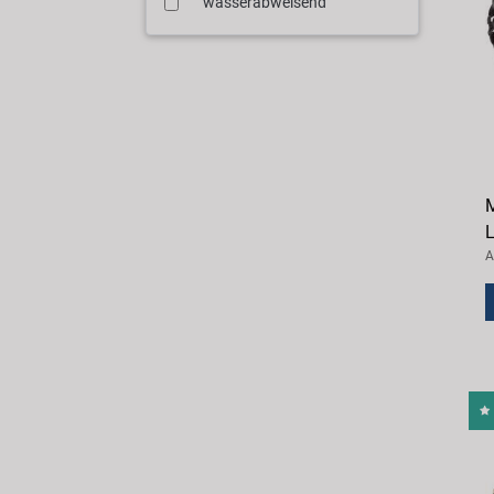
wasserabweisend
M
L
A