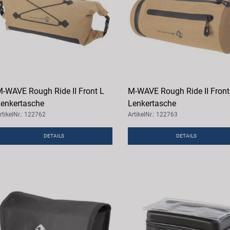
-WAVE Rough Ride II Front L
M-WAVE Rough Ride II Front
enkertasche
Lenkertasche
rtikelNr.: 122762
ArtikelNr.: 122763
DETAILS
DETAILS