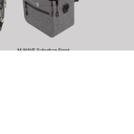
M-WAVE Suburban Front
Lenkertasche
ArtikelNr.: 122885
DETAILS