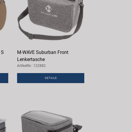
 S
M-WAVE Suburban Front
Lenkertasche
ArtikelNr.: 122882
DETAILS