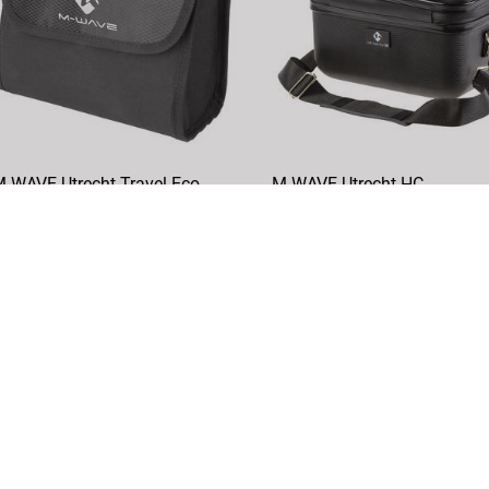
-WAVE Utrecht Travel Eco
M-WAVE Utrecht HC
enkertasche
Hartschalen-Lenkertasche
rtikelNr.: 122819
ArtikelNr.: 121920
DETAILS
DETAILS