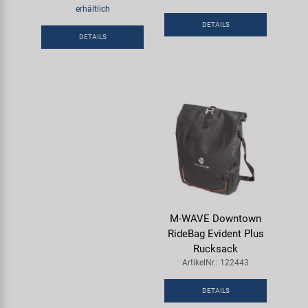
erhältlich
Samox
DETAILS
DETAILS
Smart
SRAM/RockShox
Super B
Trail-Gator
Velo
M-WAVE Downtown
Markenübersicht
RideBag Evident Plus
Rucksack
ArtikelNr.: 122443
DETAILS