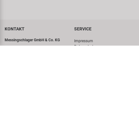
KONTAKT
SERVICE
Messingschlager GmbH & Co. KG
Impressum
Datenschutz
E-Mail senden
Datenschutzeinstellungen
Hotline
Hinweissystem
AGB
+49 (0)9544/944445
Newsletter
Messingschlager GmbH & Co. KG
Sitemap
Haßbergstraße 45
Glossar
96148 Baunach-Germany
§ 15 (3) BattG
UNTERNEHMEN
KUNDENKONTO
Über uns
Anmelden
Virtueller Rundgang
ENTDECKEN
Historie
Concept Bike-Cafe
Unser Team
Karriere