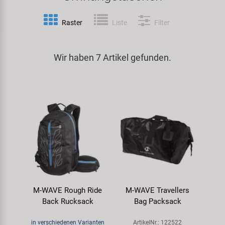
Spezialwerkzeug
Pedale
Klingeln
Kenda
Raster
Liste
Filter
Universalwerkzeug und Kleinteile
Rahmen
Pumpen
KMC
Wir haben 7 Artikel gefunden.
Werkzeugkoffer
Reifen
Rollentrainer
KUJO
Sattelstützen
Schlösser
Litemove
Schaltung
Schutzbleche & Rahmenschutz
M-Wave
Schläuche
Spiegel
MOCA
Steuersätze
Taschen & Körbe
Moon
M-WAVE Rough Ride
M-WAVE Travellers
Back Rucksack
Bag Packsack
Sättel
Transport & Abstellen
Novatec
in verschiedenen Varianten
ArtikelNr.: 122522