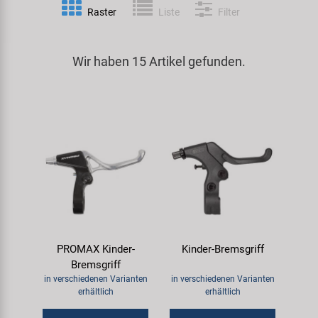
Raster
Liste
Filter
Spezialwerkzeug
Pedale
Klingeln
Kenda
Universalwerkzeug und Kleinteile
Wir haben 15 Artikel gefunden.
Rahmen
Pumpen
KMC
Werkzeugkoffer
Reifen
Rollentrainer
KUJO
Sattelstützen
Schlösser
Litemove
Schaltung
Schutzbleche & Rahmenschutz
M-Wave
Schläuche
Spiegel
MOCA
PROMAX Kinder-
Kinder-Bremsgriff
Steuersätze
Taschen & Körbe
Moon
Bremsgriff
in verschiedenen Varianten
in verschiedenen Varianten
Sättel
Transport & Abstellen
Novatec
erhältlich
erhältlich