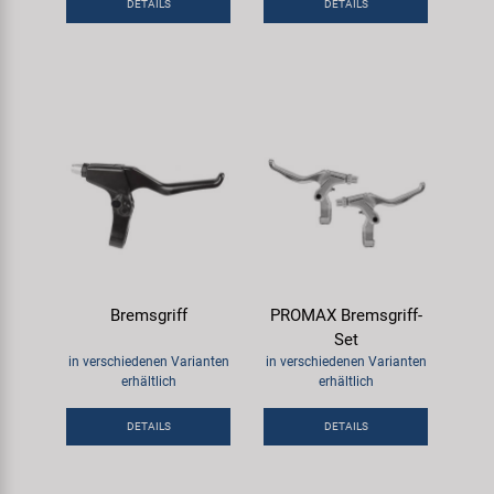
DETAILS
DETAILS
Samox
Smart
SRAM/RockShox
Super B
Trail-Gator
Velo
Bremsgriff
PROMAX Bremsgriff-
Set
in verschiedenen Varianten
in verschiedenen Varianten
Markenübersicht
erhältlich
erhältlich
DETAILS
DETAILS