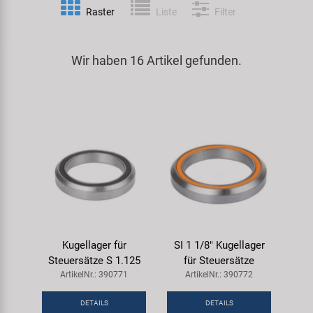
Raster
Liste
Filter
Spezialwerkzeug
Pedale
Klingeln
Kenda
Universalwerkzeug und Kleinteile
Wir haben 16 Artikel gefunden.
Rahmen
Pumpen
KMC
Werkzeugkoffer
Reifen
Rollentrainer
KUJO
Sattelstützen
Schlösser
Litemove
Schaltung
Schutzbleche & Rahmenschutz
M-Wave
Schläuche
Spiegel
MOCA
Kugellager für
SI 1 1/8" Kugellager
Steuersätze
Taschen & Körbe
Moon
Steuersätze S 1.125
für Steuersätze
ArtikelNr.: 390771
ArtikelNr.: 390772
Sättel
Transport & Abstellen
Novatec
DETAILS
DETAILS