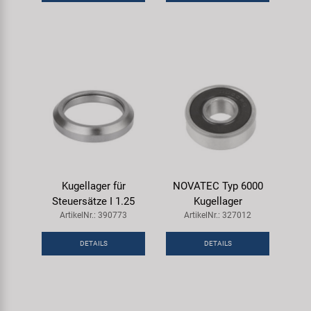
Samox
Smart
SRAM/RockShox
Super B
Trail-Gator
Kugellager für
NOVATEC Typ 6000
Velo
Steuersätze I 1.25
Kugellager
ArtikelNr.: 390773
ArtikelNr.: 327012
Markenübersicht
DETAILS
DETAILS