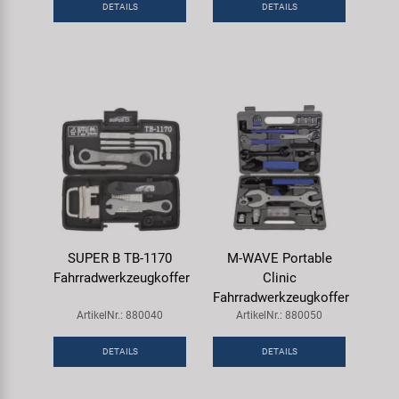
DETAILS
DETAILS
Samox
Smart
SRAM/RockShox
Super B
Trail-Gator
Velo
SUPER B TB-1170
M-WAVE Portable
Fahrradwerkzeugkoffer
Clinic
Fahrradwerkzeugkoffer
Markenübersicht
ArtikelNr.: 880040
ArtikelNr.: 880050
DETAILS
DETAILS