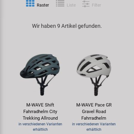
Raster
Liste
Filter
Spezialwerkzeug
Pedale
Klingeln
Kenda
Universalwerkzeug und Kleinteile
Wir haben 9 Artikel gefunden.
Rahmen
Pumpen
KMC
Werkzeugkoffer
Reifen
Rollentrainer
KUJO
Sattelstützen
Schlösser
Litemove
Schaltung
Schutzbleche & Rahmenschutz
M-Wave
Schläuche
Spiegel
MOCA
M-WAVE Shift
M-WAVE Pace GR
Steuersätze
Taschen & Körbe
Moon
Fahrradhelm City
Gravel Road
Trekking Allround
Fahrradhelm
Sättel
Transport & Abstellen
Novatec
in verschiedenen Varianten
in verschiedenen Varianten
erhältlich
erhältlich