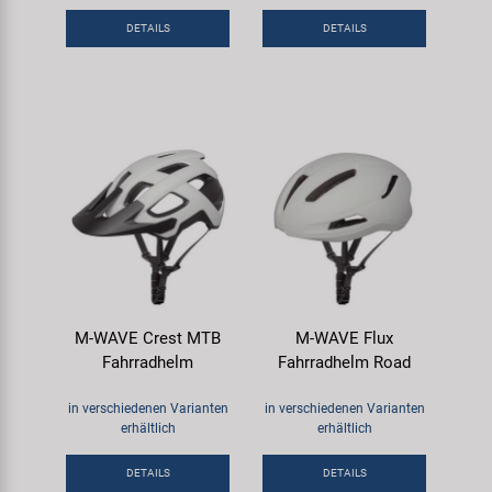
Samox
DETAILS
DETAILS
Smart
SRAM/RockShox
Super B
Trail-Gator
Velo
M-WAVE Crest MTB
M-WAVE Flux
Fahrradhelm
Fahrradhelm Road
Markenübersicht
in verschiedenen Varianten
in verschiedenen Varianten
erhältlich
erhältlich
DETAILS
DETAILS