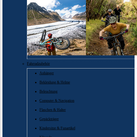
Fahrradzubehör
Anhänger
Bekleidung & Helme
Beleuchtung
Computer & Navigation
Flaschen & Halter
Gepäckträger
Kindersitze & Funartikel