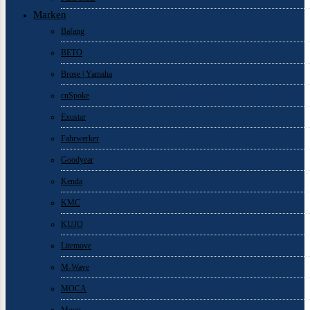
Marken
Bafang
BETO
Brose | Yamaha
cnSpoke
Exustar
Fahrwerker
Goodyear
Kenda
KMC
KUJO
Litemove
M-Wave
MOCA