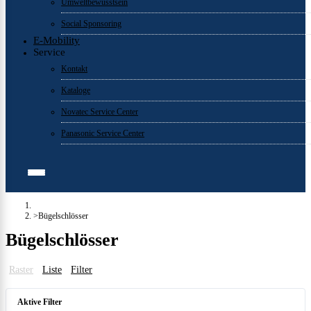
Umweltbewusstsein
Social Sponsoring
E-Mobility
Service
Kontakt
Kataloge
Novatec Service Center
Panasonic Service Center
Bügelschlösser
Bügelschlösser
Raster
Liste
Filter
Aktive Filter