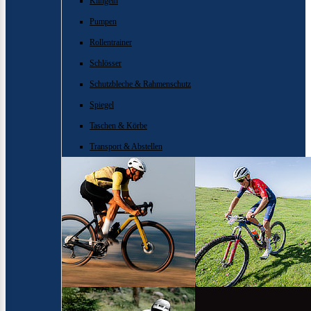
Klingeln
Pumpen
Rollentrainer
Schlösser
Schutzbleche & Rahmenschutz
Spiegel
Taschen & Körbe
Transport & Abstellen