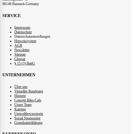
96148 Baunach-Germany
SERVICE
Impressum
Datenschutz
Datenschutzeinstellungen
Hinweissystem
AGB
Newsletter
Sitemap
Glossar
§ 15 (3) BattG
UNTERNEHMEN
Über uns
Virtueller Rundgang
Historie
Concept Bike-Cafe
Unser Team
Karriere
Umweltbewusstsein
Social Sponsoring
Grundsatzerklärung