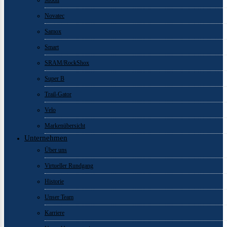
Moon
Novatec
Samox
Smart
SRAM/RockShox
Super B
Trail-Gator
Velo
Markenübersicht
Unternehmen
Über uns
Virtueller Rundgang
Historie
Unser Team
Karriere