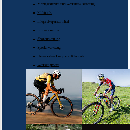
Montageständer und Werkstattausstattung
Multitools
Pflege-/Reparaturmittel
Promotionartikel
Shopausstattung
Spezialwerkzeug
Universalwerkzeug und Kleinteile
Werkzeugkoffer