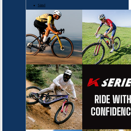
Samox
Sättel
Smart
SRAM/RockShox
Super B
Trail-Gator
Velo
Markenübersicht